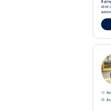
À pro
droit 
automo
Av
Ac