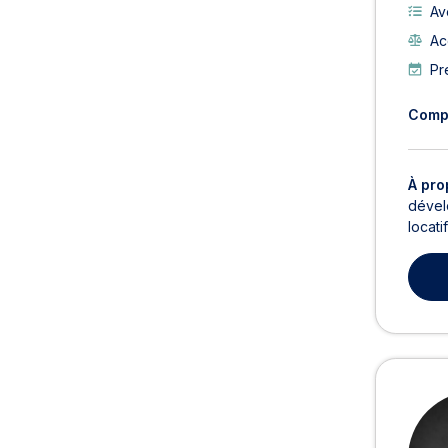
Av
Ac
Pr
Comp
À pro
dévelo
locati