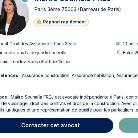
N
LI
Paris 3ème
75003
(Barreau de Paris)
G
N
E
Répond rapidement
ocat Droit des Assurances Paris 3ème
10 ans 
accepte pas l’aide juridictionnelle
Entre 2
emier rendez-vous offert de 15 min
étences :
Assurance construction
Assurance habitation
Assurance 
pos :
Maître Soumaïa FREJ est avocate indépendante à Paris, compéte
t de voisinage, droit des contrats et droit de la construction. Avec 
ls juridiques et une représentation de qualité pour les particuliers, e
Contacter
cet avocat