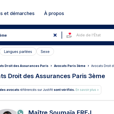
ts et démarches
À propos
Aide de l’État
Langues parlées
Sexe
ts Droit des Assurances Paris
Avocats Paris 3ème
Avocats Droit
ts Droit des Assurances Paris 3ème
des avocats
référencés sur Justifit
sont vérifiés.
En savoir plus >
ats en Droit des Assurances 
Maître Soumaïa FREJ
E