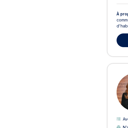
À pro
commer
d'habi
Av
N’