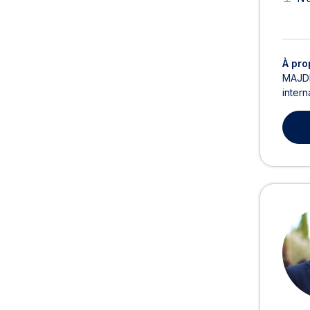
À pro
MAJDLI
intern