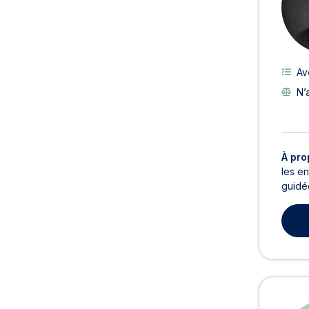
Av
N’
À pro
les en
guidée