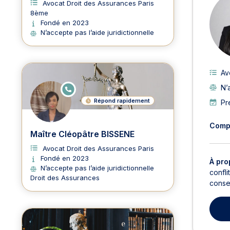
Avocat Droit des Assurances Paris
8ème
Fondé en 2023
N’accepte pas l’aide juridictionnelle
Av
N’
E
N
Répond rapidement
Pr
LI
G
N
E
Comp
Maître Cléopâtre BISSENE
Avocat Droit des Assurances Paris
Fondé en 2023
À pro
N’accepte pas l’aide juridictionnelle
confli
Droit des Assurances
consei