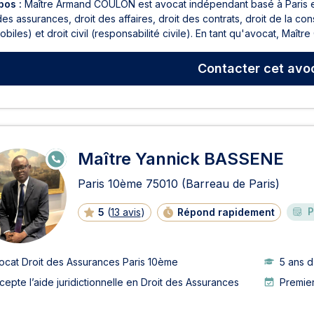
pos :
Maître Armand COULON est avocat indépendant basé à Paris et 
des assurances, droit des affaires, droit des contrats, droit de la
biles) et droit civil (responsabilité civile). En tant qu'avocat, Maître
Contacter
cet avo
Maître Yannick BASSENE
E
N
LI
Paris 10ème
75010
(Barreau de Paris)
G
N
E
P
5
(
13 avis
)
Répond rapidement
ocat Droit des Assurances Paris 10ème
5 ans 
cepte l’aide juridictionnelle en Droit des Assurances
Premie