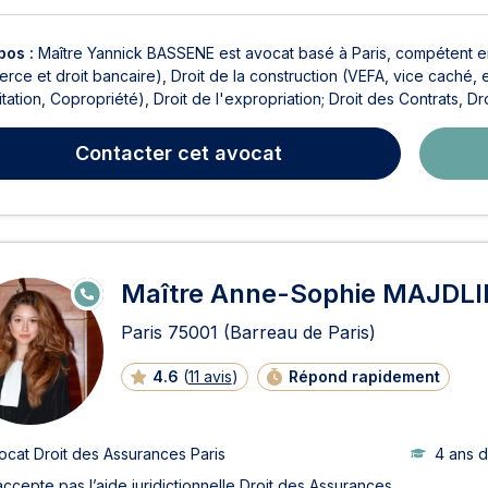
pos :
Maître Yannick BASSENE est avocat basé à Paris, compétent en D
ce et droit bancaire), Droit de la construction (VEFA, vice caché, e
tation, Copropriété), Droit de l'expropriation; Droit des Contrats, Dro
Contacter
cet avocat
Maître Anne-Sophie MAJDL
E
N
LI
Paris
75001
(Barreau de Paris)
G
N
E
4.6
(
11 avis
)
Répond rapidement
ocat Droit des Assurances Paris
4 ans 
accepte pas l’aide juridictionnelle Droit des Assurances