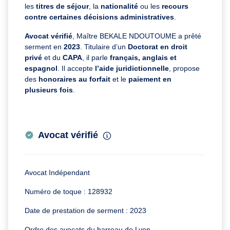
les
titres de séjour
, la
nationalité
ou les
recours
contre certaines décisions administratives
.
Avocat vérifié
, Maître BEKALE NDOUTOUME a prêté
serment en
2023
. Titulaire d’un
Doctorat en droit
privé
et du
CAPA
, il parle
français, anglais et
espagnol
. Il accepte
l’aide juridictionnelle
, propose
des
honoraires au forfait
et le
paiement en
plusieurs fois
.
Avocat vérifié
Avocat Indépendant
Numéro de toque : 128932
Date de prestation de serment : 2023
Ordre des avocats du barreau de Lyon