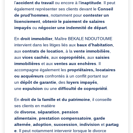
l’
accident du travail
ou encore à l’
inaptitude
. Il peut
également représenter ses clients devant le
Conseil
de prud’hommes
, notamment pour
contester un
licenciement
,
obtenir le paiement de salaires
impayés
ou
négocier une indemnité de départ
.
En
droit immobilier
, Maître BEKALE NDOUTOUME
intervient dans les litiges liés aux
baux d’habitation
,
aux
contrats de location
, à la
vente immobilière
,
aux
vices cachés
, aux
copropriétés
, aux
saisies
immobilières
et aux
ventes aux enchères
. Il
accompagne également les
propriétaires, locataires
ou acquéreurs
confrontés à un conflit portant sur
un
dépôt de garantie
, des
loyers impayés
,
une
expulsion
ou une
difficulté de copropriété
.
En
droit de la famille et du patrimoine
, il conseille
ses clients en matière
de
divorce
,
séparation
,
pension
alimentaire
,
prestation compensatoire
,
garde
alternée
,
adoption
,
succession
,
indivision
et
partag
e
. Il peut notamment intervenir lorsque le divorce