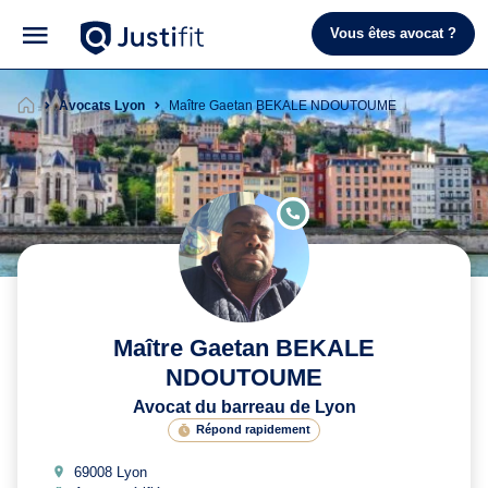
Vous êtes avocat ?
Avocats Lyon
Maître Gaetan BEKALE NDOUTOUME
E
N
LI
G
N
E
Maître Gaetan BEKALE
NDOUTOUME
Avocat du barreau de Lyon
Répond rapidement
69008 Lyon