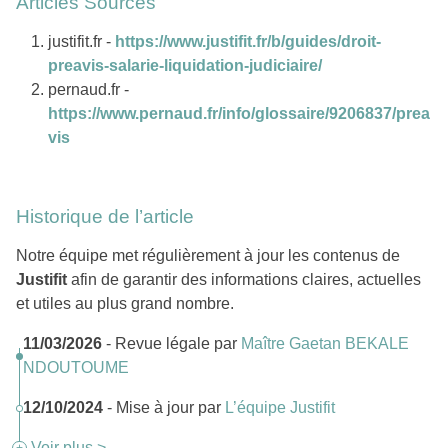
Articles Sources
justifit.fr -
https://www.justifit.fr/b/guides/droit-
preavis-salarie-liquidation-judiciaire/
pernaud.fr -
https://www.pernaud.fr/info/glossaire/9206837/prea
vis
Historique de l’article
Notre équipe met régulièrement à jour les contenus de
Justifit
afin de garantir des informations claires, actuelles
et utiles au plus grand nombre.
11/03/2026
- Revue légale par
Maître Gaetan BEKALE
NDOUTOUME
12/10/2024
- Mise à jour par
L’équipe Justifit
Voir plus >