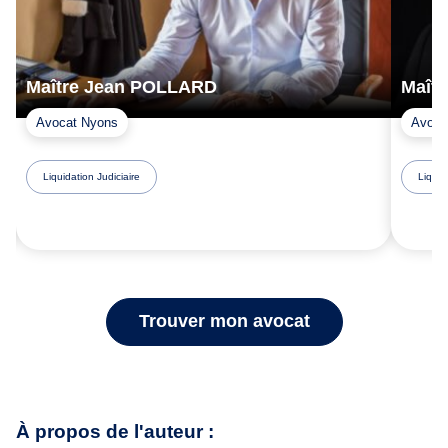
Maître Jean POLLARD
Maît
Avocat Nyons
Avoca
Liquidation Judiciaire
Liquid
Trouver mon avocat
À propos de l'auteur :