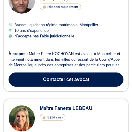
Répond rapidement
Avocat liquidation régime matrimonial Montpellier
10 ans d’expérience
N’accepte pas l’aide juridictionnelle
À propos :
Maître Pierre KOCHOYAN est avocat à Montpellier et
intervient notamment dans les villes du ressort de la Cour d'Appel
de Montpellier, auprès des entreprises et des particuliers pour les
conseiller et les assister. Il opère en droit du travail, droit des
contrats, droit de la consommation, droit commercial, baux
Contacter
cet avocat
commerciaux ...
Maître Fanette LEBEAU
5
(
14 avis
)