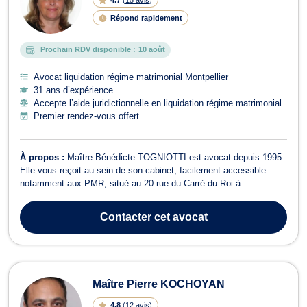
Répond rapidement
Prochain RDV disponible :
10 août
Avocat liquidation régime matrimonial Montpellier
31 ans d’expérience
Accepte l’aide juridictionnelle en liquidation régime matrimonial
Premier rendez-vous offert
À propos :
Maître Bénédicte TOGNIOTTI est avocat depuis 1995.
Elle vous reçoit au sein de son cabinet, facilement accessible
notamment aux PMR, situé au 20 rue du Carré du Roi à
Montpellier. (Parking PITOT à proximité). Son cabinet est dédié au
droit de la famille et traite l'ensemble de ses problématiques.
Contacter
cet avocat
Maître TOGNIOTTI saura vous...
Maître Pierre KOCHOYAN
4.8
(
12 avis
)