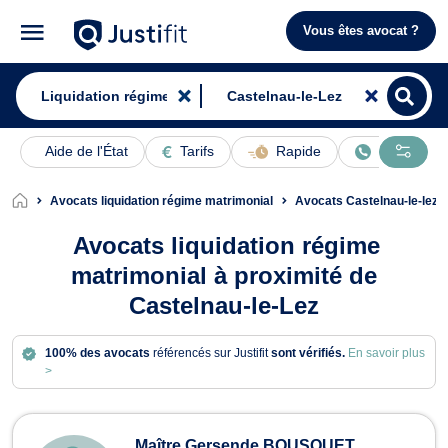
Vous êtes avocat ?
Aide de l'État
Tarifs
Rapide
En ligne
Avocats liquidation régime matrimonial
Avocats Castelnau-le-lez
Avocats liquidation régime
matrimonial à proximité de
Castelnau-le-Lez
100% des avocats
référencés sur Justifit
sont vérifiés.
En savoir plus
>
Avocats en liquidation régime matrim
Maître Gersende BOUSQUET