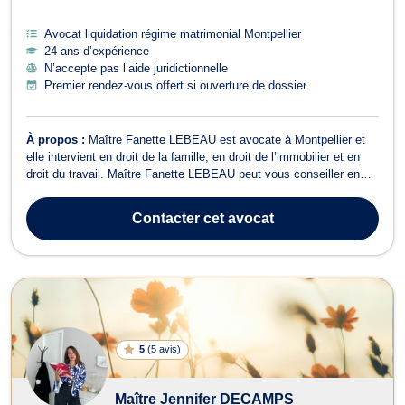
Avocat liquidation régime matrimonial Montpellier
24 ans d’expérience
N’accepte pas l’aide juridictionnelle
Premier rendez-vous offert si ouverture de dossier
À propos :
Maître Fanette LEBEAU est avocate à Montpellier et
elle intervient en droit de la famille, en droit de l’immobilier et en
droit du travail. Maître Fanette LEBEAU peut vous conseiller en
droit de la famille pour toutes les problématiques liées à la
séparation, à l'autorité parentale et à la garde d'enfant, au droit de
Contacter
cet avocat
visite...
5
(
5 avis
)
Maître Jennifer DECAMPS