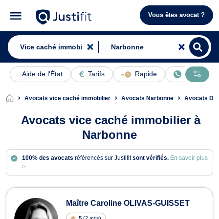
Vous êtes avocat ?
Aide de l'État
Tarifs
Rapide
En ligne
Avocats vice caché immobilier
Avocats Narbonne
Avocats Droi
Avocats vice caché immobilier à
Narbonne
100% des avocats
référencés sur Justifit
sont vérifiés.
En savoir plus
>
Avocats en vice caché immobilier à
Maître Caroline OLIVAS-GUISSET
5
(
2 avis
)