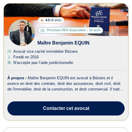
4.5
(
8 avis
)
Prochain RDV disponible :
10 août
Maître Benjamin EQUIN
Avocat vice caché immobilier Béziers
Fondé en 2016
N’accepte pas l’aide juridictionnelle
À propos :
Maître Benjamin EQUIN est avocat à Béziers et il
exerce en droit des contrats, droit des assurances, droit civil, droit
de l'immobilier, droit de la construction, et droit commercial. Il traite
en droit des contrats concernant les problématiques liées aux
ruptures abusives des pourparlers, de vices du consentement, de
vices...
Contacter
cet avocat