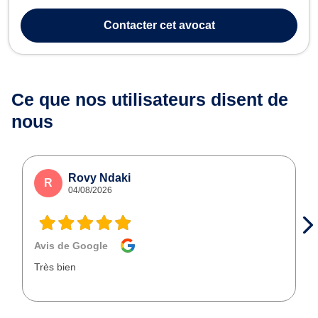
créance, saisie et procédure d’exécution, en droit de l’immobilier
ainsi qu’en droit du travail. En ce qui concerne le droit du dommage
Contacter
cet avocat
corporel et ...
Ce que nos utilisateurs
disent de
nous
Rovy Ndaki
R
04/08/2026
Avis de Google
Très bien