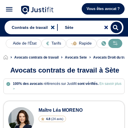
Vous êtes avocat ?
Aide de l'État
Tarifs
Rapide
En ligne
Avocats contrats de travail
Avocats Sete
Avocats Droit du trav
Avocats contrats de travail à Sète
100% des avocats
référencés sur Justifit
sont vérifiés.
En savoir plus
>
Avocats en contrats de travail à Sète
Maître Léa MORENO
4.8
(
24 avis
)