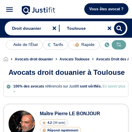
Vous êtes avocat ?
Aide de l'État
Tarifs
Rapide
En ligne
Avocats droit douanier
Avocats Toulouse
Avocats Droit des Af
Avocats droit douanier à Toulouse
100% des avocats
référencés sur Justifit
sont vérifiés.
En savoir plus
>
Avocats en droit douanier à Toulous
Maître Pierre LE BONJOUR
4.2
(
34 avis
)
Répond rapidement