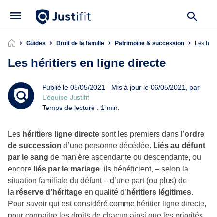
Guides
Droit de la famille
Patrimoine & succession
Les hér
Les héritiers en ligne directe
Publié le 05/05/2021 · Mis à jour le 06/05/2021, par
L’équipe Justifit
Temps de lecture : 1 min.
Les
héritiers ligne directe
sont les premiers dans l’
ordre
de succession
d’une personne décédée.
Liés au défunt
par le sang
de manière ascendante ou descendante, ou
encore
liés par le mariage
, ils bénéficient, – selon la
situation familiale du défunt – d’une part (ou plus) de
la
réserve d’héritage
en qualité d’
héritiers légitimes
.
Pour savoir qui est considéré comme héritier ligne directe,
pour connaitre les droits de chacun ainsi que les priorités