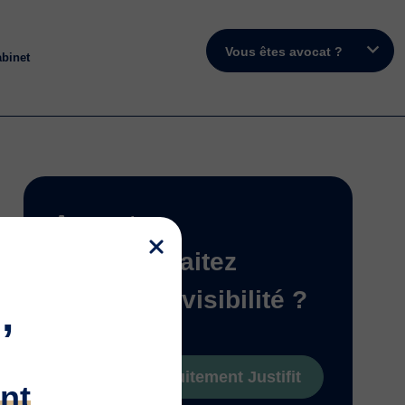
Vous êtes avocat ?
abinet
Avocats,
vous souhaitez
gagner en visibilité ?
,
Essayez gratuitement Justifit
nt