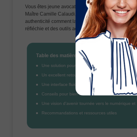
Vous êtes jeune avocat et vous cherchez à développ
Maître Camille Calaudi, associé depuis 2024 dans u
authenticité comment la plateforme Justifit a marqué
réfléchie et des outils adaptés, il a su transformer
Table des matières
Une solution pour décrocher ses premiers contacts
Un excellent retour sur investissement
Une interface fluide et adaptée aux justiciables
Conseils pour bien démarrer comme jeune avoca
Une vision d’avenir tournée vers le numérique et l
Recommandations et ressources utiles