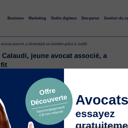
Business
Marketing
Outils digitaux
Dev-perso
Gestion du c
avocat associé, a développé sa clientèle grâce à Justifit
 Calaudi, jeune avocat associé, a
fit
 Camille CALAUDI
| 02/07/2025, membre du
Comité d’Experts
Offre
Avocats
Découverte
Sans engagement
essayez
CB non requise
omment Justifit a concrètement enrichi sa
gratuiteme
ns un témoignage sincère et éclairant.