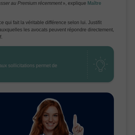
 passer au Premium récemment
»
, explique
Maître
e qui fait la véritable différence selon lui. Justifit
 auxquelles les avocats peuvent répondre directement,
f.
aux sollicitations permet de