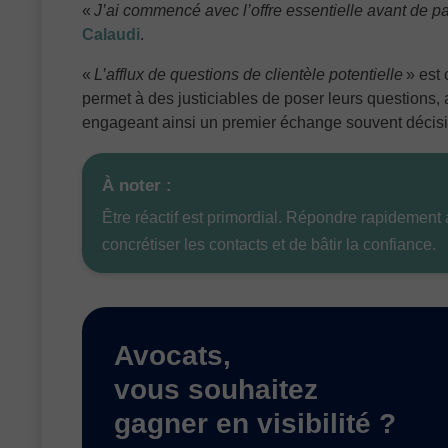
«
J’ai commencé avec l’offre essentielle avant de
Calaudi
.
«
L’afflux de questions de clientèle potentielle
»
est c
permet à des justiciables de poser leurs questions,
engageant ainsi un premier échange souvent décisi
À noter :
Être réactif est primordial. Répondre rapidement 
concrétiser les contacts et de bâtir la confiance.
Avocats,
vous souhaitez
gagner en visibilité ?