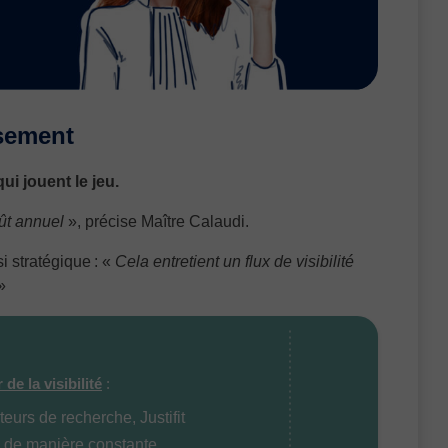
ssement
i jouent le jeu.
oût annuel
», précise Maître Calaudi.
 stratégique : «
Cela entretient un flux de visibilité
»
 de la visibilité
:
urs de recherche, Justifit
s de manière constante.