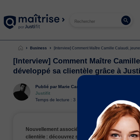
Business
[Interview] Comment Maître Camille Calaudi, jeune 
[Interview] Comment Maître Camille
développé sa clientèle grâce à Justi
Publié par Marie Camille Clastot, revu par
Maître
Justifit
Temps de lecture : 3 min.
Nouvellement associé, Maître Calaudi explique c
clientèle : découvrez son retour d’expérience da