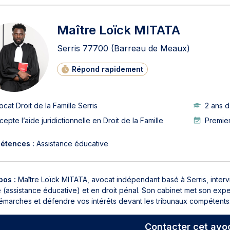
Maître Loïck MITATA
Serris
77700
(Barreau de Meaux)
Répond rapidement
ocat Droit de la Famille Serris
2 ans 
cepte l’aide juridictionnelle en Droit de la Famille
Premier
étences :
Assistance éducative
pos :
Maître Loïck MITATA, avocat indépendant basé à Serris, intervi
le (assistance éducative) et en droit pénal. Son cabinet met son ex
émarches et défendre vos intérêts devant les tribunaux compétents. 
Contacter
cet avo