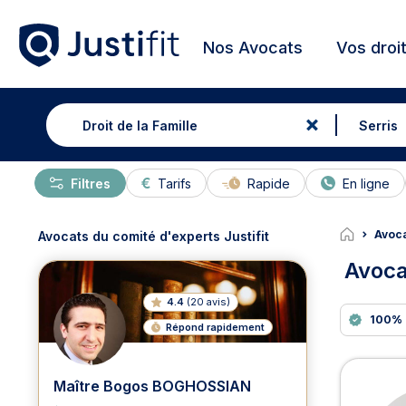
Nos Avocats
Vos droi
Filtres
Tarifs
Rapide
En ligne
Avoca
Avocats du comité d'experts Justifit
Avocat
4.4
(
20 avis
)
100% 
Répond rapidement
Avoca
Maître Bogos BOGHOSSIAN