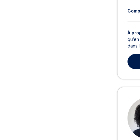
Comp
À pro
qu’en
dans l