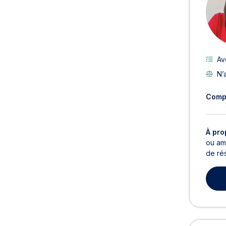
Av
N’
Comp
À pro
ou ami
de rés