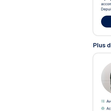
accom
Depuis
Plus d
Av
Ac