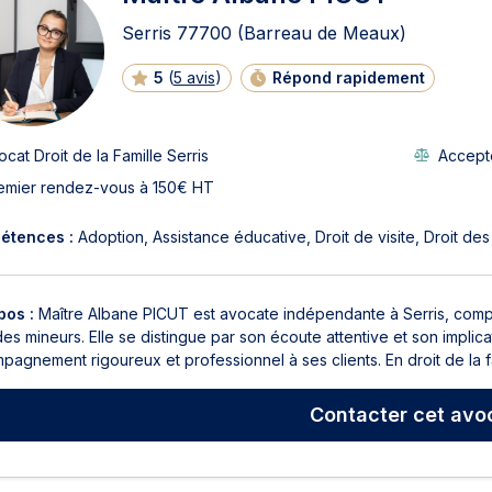
Serris
77700
(Barreau de Meaux)
5
(
5 avis
)
Répond rapidement
ocat Droit de la Famille Serris
Accepte
emier rendez-vous à 150€ HT
étences :
Adoption
Assistance éducative
Droit de visite
Droit des
pos :
Maître Albane PICUT est avocate indépendante à Serris, compéte
des mineurs. Elle se distingue par son écoute attentive et son implic
agnement rigoureux et professionnel à ses clients. En droit de la fa
Contacter
cet avo