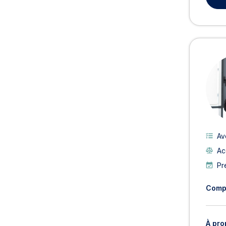
Av
Ac
Pr
Comp
À pro