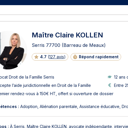
Maître Claire KOLLEN
Serris
77700
(Barreau de Meaux)
4.7
(
127 avis
)
Répond rapidement
ocat Droit de la Famille Serris
12 ans 
cepte l’aide juridictionnelle en Droit de la Famille
Entre 2
emier rendez-vous à 150€ HT, offert si ouverture de dossier
étences :
Adoption
Aliénation parentale
Assistance éducative
Dro
pos :
À Serris, Maître Claire KOLLEN, avocate indépendante, intervient e