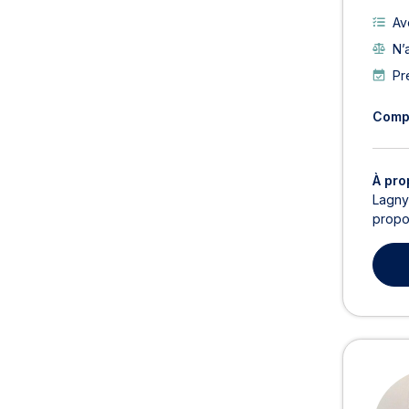
Av
N’
Pr
Comp
À pro
Lagny
propos