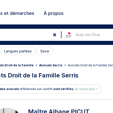
ts et démarches
À propos
Aide de l’État
Langues parlées
Sexe
ts Droit de la Famille
Avocats Serris
Avocats Droit de la Famille Ser
s Droit de la Famille Serris
des avocats
référencés sur Justifit
sont vérifiés.
En savoir plus >
ts en Droit de la Famille à Se
Maître Albane PICUT