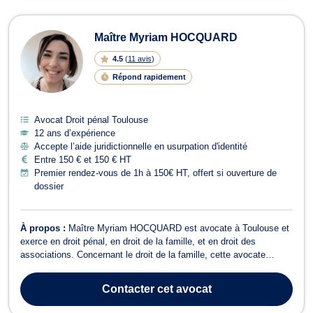
Maître Myriam HOCQUARD
4.5
(
11 avis
)
Répond rapidement
Avocat Droit pénal Toulouse
12 ans d’expérience
Accepte l’aide juridictionnelle en usurpation d'identité
Entre 150 € et 150 € HT
Premier rendez-vous de 1h à 150€ HT, offert si ouverture de
dossier
À propos :
Maître Myriam HOCQUARD est avocate à Toulouse et
exerce en droit pénal, en droit de la famille, et en droit des
associations. Concernant le droit de la famille, cette avocate
s’attache à assurer le règlement des litiges relatifs au divorce, à la
séparation, à la modification de garde d’enfant ou de la pension
Contacter
cet avocat
alimentaire. I...