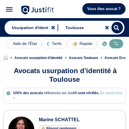
Vous êtes avocat ?
Aide de l'État
Tarifs
Rapide
En ligne
Avocats usurpation d'identité
Avocats Toulouse
Avocats Droit 
Avocats usurpation d'identité à
Toulouse
100% des avocats
référencés sur Justifit
sont vérifiés.
En savoir plus
>
Avocats en usurpation d'identité à T
Marine SCHATTEL
Répond rapidement