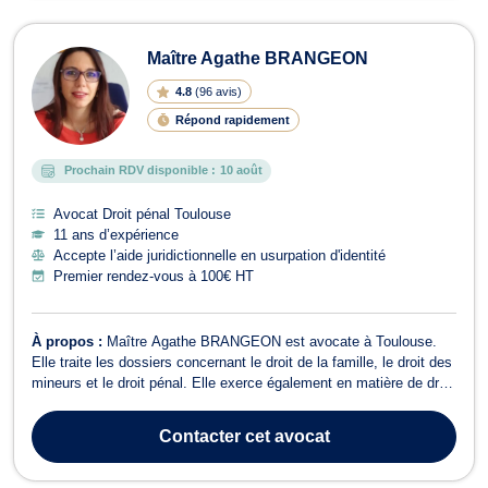
Maître Agathe BRANGEON
4.8
(
96 avis
)
Répond rapidement
Prochain RDV disponible :
10 août
Avocat Droit pénal Toulouse
11 ans d’expérience
Accepte l’aide juridictionnelle en usurpation d'identité
Premier rendez-vous à 100€ HT
À propos :
Maître Agathe BRANGEON est avocate à Toulouse.
Elle traite les dossiers concernant le droit de la famille, le droit des
mineurs et le droit pénal. Elle exerce également en matière de droit
des étrangers : refus de visa, OQTF, regroupement familial,
nationalité, demande de naturalisation, ... N'hésitez pas à la
Contacter
cet avocat
contacter pou...