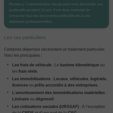
Pensez-y: L’administration fiscale peut vous demander vos
justificatifs pendant 10 ans. Il est donc essentiel de
conserver tous les documents justificatifs liés à vos
dépenses professionnelles.
Les cas particuliers
Certaines dépenses nécessitent un traitement particulier.
Voici les principales :
Les frais de véhicule
: Le
barème kilométrique
ou
les
frais réels
.
Les immobilisations
:
Locaux
,
véhicules
,
logiciels
,
licences
ou
prêts accordés à des entreprises
.
L’amortissement des immobilisations matérielles
:
Linéraire
ou
dégressif
.
Les cotisations sociales (URSSAF)
: À l’exception
de la
CRDS
et d’une part de la
CSG
.