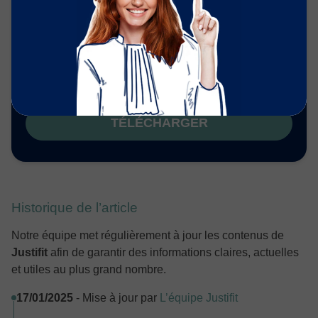
LE LIVRE BLANC :
«Guide de la facturation »
TÉLÉCHARGER
Historique de l’article
Notre équipe met régulièrement à jour les contenus de
Justifit
afin de garantir des informations claires, actuelles
et utiles au plus grand nombre.
17/01/2025
- Mise à jour par
L’équipe Justifit