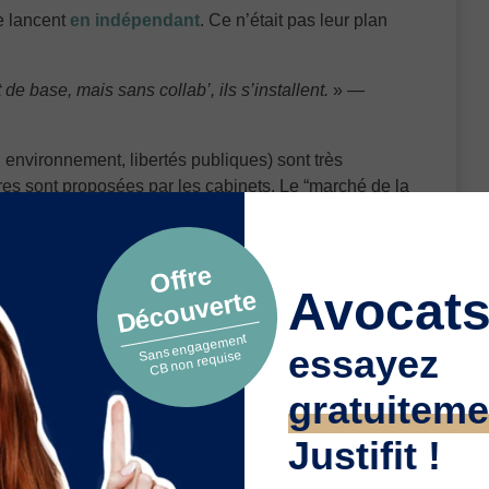
e lancent
en indépendant
. Ce n’était pas leur plan
 de base, mais sans collab’, ils s’installent.
» —
 environnement, libertés publiques) sont très
fres sont proposées par les cabinets. Le “marché de la
Offre
Avocats
Découverte
Sans engagement
essayez
CB non requise
gratuiteme
Justifit !