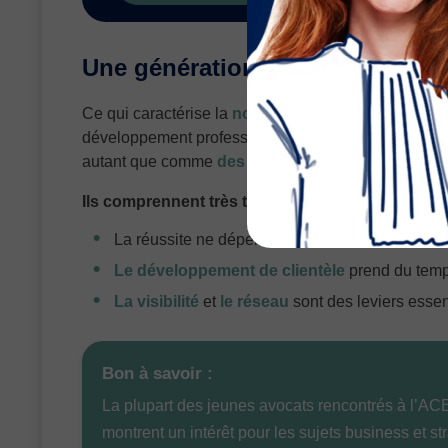
Une génération d’avocats entre
Ce qui caractérise la
nouvelle génération d’avoca
développement professionnel. Contrairement à leur
autant que comme
des juristes
.
Ils comprennent très tôt que :
La réussite ne dépend pas que des compétence
Le développement de clientèle
prend du temp
La visibilité
et
le réseau
sont des leviers essent
Bon à savoir :
La plupart des jeunes avocats rencontrés à l’AC
montrent un intérêt pour les sujets business et st