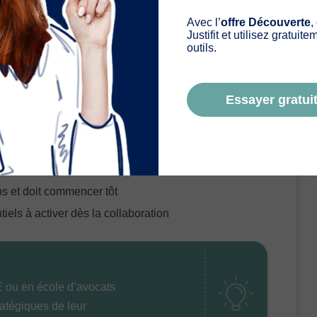
Avec l’
offre Découverte
,
Justifit et utilisez gratuit
preneurs
outils.
ts
, c’est leur envie de prendre en main leur
s aînés, ils se voient comme
des entrepreneurs
Essayer gratuit
s juridiques
s et doit commencer tôt
iels à activer dès la collaboration
E ou en école d’avocats
ratégiques de leur