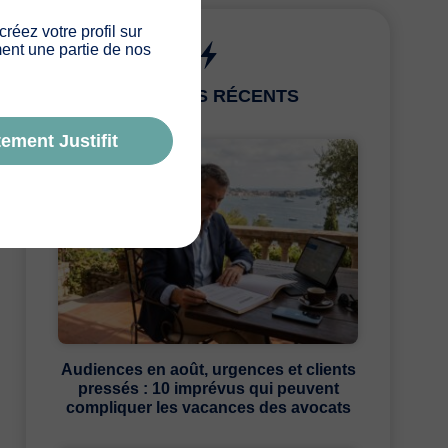
 créez votre profil sur
ement une partie de nos
ARTICLES RÉCENTS
ement Justifit
Audiences en août, urgences et clients
pressés : 10 imprévus qui peuvent
compliquer les vacances des avocats