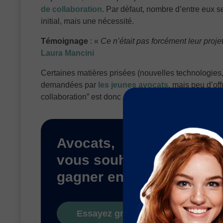
de collaboration
. Par défaut, nombre d’entre eux s
initial, mais une nécessité.
Témoignage
:
«
Ce n’était pas forcément leur projet
Laura Mancini
Certaines matières prisées (nouvelles technologies,
demandées par
les jeunes avocats
, mais peu d’of
collaboration” est donc déséquilibré.
Avocats,
vous souhaitez
gagner en visibilité ?
Essayez gratuitement Justifit