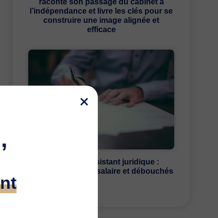
raconte son passage du cabinet à
l’indépendance et livre les clés pour se
construire une image alignée et
efficace
,
Le métier d’assistant juridique :
missions, études, salaire et débouchés
nt