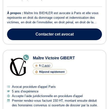
À propos :
Maître Iris BIEHLER est avocate à Paris et elle vous
représente en droit du dommage corporel et indemnisation des
victimes, en droit de l’immobilier, en droit pénal, en droit de la
consommation, en droit des étrangers et de la nationalité.
Concernant le droit du dommage corporel et indemnisation des
Contacter
cet avocat
victimes, Maître Iris BI...
E
Maître Victoire GIBERT
N
LI
5
(
7 avis
)
G
N
Répond rapidement
E
Avocat procédure d'appel Paris
5 ans d’expérience
Accepte l’aide juridictionnelle en procédure d'appel
Premier rendez-vous facturé 150 HT, montant ensuite déduit
des honoraires convenus si ouverture de dossier par la suite.