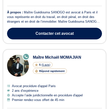
À propos :
Maître Guédiouma SANOGO est avocat à Paris et il
vous représente en droit du travail, en droit pénal, en droit des
étrangers et en droit de l’immobilier. Maître Guédiouma SANOGO
opère en droit du travail si vous avez besoin d’assistance juridique
sur les questions en lien avec le licenciement, le harcèlement, la
Contacter
cet avocat
prise d’act...
E
Maître Michaël MOMAJIAN
N
LI
5
(
5 avis
)
G
N
Répond rapidement
E
Avocat procédure d'appel Paris
2 ans d’expérience
Accepte l’aide juridictionnelle en procédure d'appel
Premier rendez-vous offert de 45 min