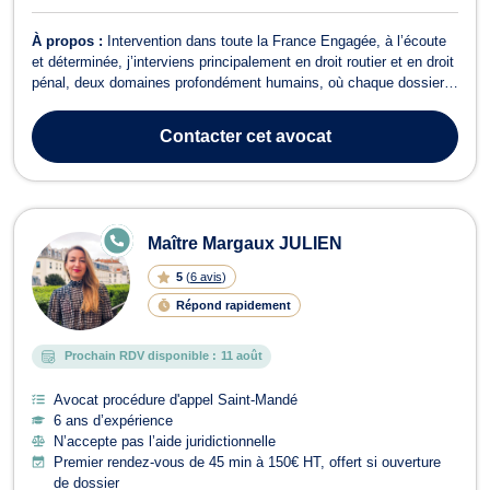
À propos :
Intervention dans toute la France Engagée, à l’écoute
et déterminée, j’interviens principalement en droit routier et en droit
pénal, deux domaines profondément humains, où chaque dossier
raconte une histoire, souvent marquée par l’urgence, l’injustice ou
l’incompréhension. En droit routier, je suis aux côtés des
Contacter
cet avocat
conducteurs...
E
Maître Margaux JULIEN
N
LI
5
(
6 avis
)
G
N
Répond rapidement
E
Prochain RDV disponible :
11 août
Avocat procédure d'appel Saint-Mandé
6 ans d’expérience
N’accepte pas l’aide juridictionnelle
Premier rendez-vous de 45 min à 150€ HT, offert si ouverture
de dossier