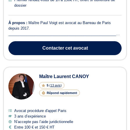
dossier
À propos :
Maître Paul Voigt est avocat au Barreau de Paris
depuis 2017.
_______________________________________________________
__________ Le coeur de métier du cabinet est le droit pénal et la
procédure pénale. Celui-ci intervient devant les juridictions
Contacter
cet avocat
françaises, auprès des particuliers et personnes morales qu’il
défend, à toutes ...
Maître Laurent CANOY
5
(
13 avis
)
Répond rapidement
Avocat procédure d'appel Paris
3 ans d’expérience
N’accepte pas l’aide juridictionnelle
Entre 100 € et 150 € HT