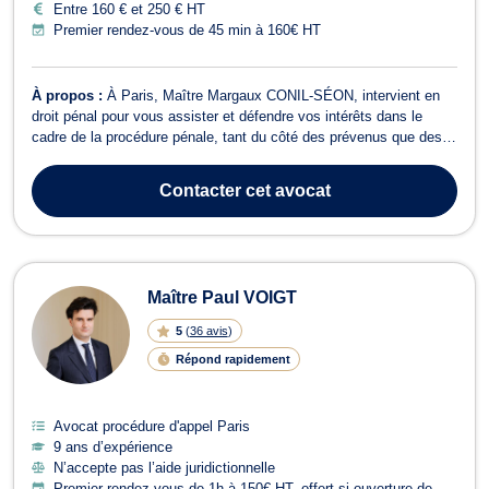
Entre 160 € et 250 € HT
Premier rendez-vous de 45 min à 160€ HT
À propos :
À Paris, Maître Margaux CONIL-SÉON, intervient en
droit pénal pour vous assister et défendre vos intérêts dans le
cadre de la procédure pénale, tant du côté des prévenus que des
parties civiles. Elle vous accompagne notamment lors d’une garde
à vue, d’une mise en examen, d’une comparution immédiate, d’une
Contacter
cet avocat
détention provisoi...
Maître Paul VOIGT
5
(
36 avis
)
Répond rapidement
Avocat procédure d'appel Paris
9 ans d’expérience
N’accepte pas l’aide juridictionnelle
Premier rendez-vous de 1h à 150€ HT, offert si ouverture de