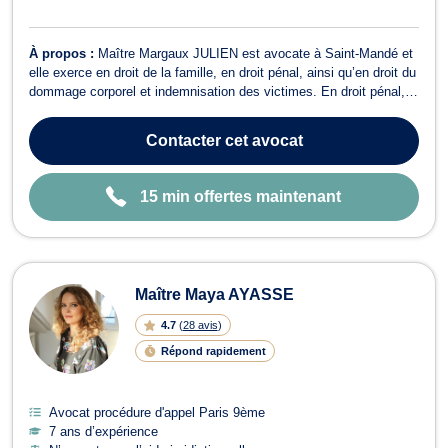
À propos :
Maître Margaux JULIEN est avocate à Saint-Mandé et
elle exerce en droit de la famille, en droit pénal, ainsi qu’en droit du
dommage corporel et indemnisation des victimes. En droit pénal,
Maître Margaux JULIEN conseille et représente aussi bien les
personnes mises en cause que les plaignants devant l'ensemble
Contacter
cet avocat
des juridictio...
15 min offertes maintenant
Maître Maya AYASSE
4.7
(
28 avis
)
Répond rapidement
Avocat procédure d'appel Paris 9ème
7 ans d’expérience