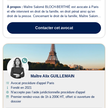
À propos :
Maître Salomé BLOCH-BERTHIÉ est avocate à Paris
et elle intervient en droit de la famille, en droit pénal ainsi qu’en
droit de la presse. Concernant le droit de la famille, Maître Salomé
BLOCH-BERTHIÉ assiste ses clients dans le cadre du divorce, de
la séparation, de la garde d’enfant, de la pension alimentaire ou
Contacter
cet avocat
encore de...
E
N
LI
G
N
Maître Alix GUILLEMAIN
E
Avocat procédure d'appel Paris
Fondé en 2021
N’accepte pas l’aide juridictionnelle procédure d'appel
Premier rendez-vous de 1h à 200€ HT, offert si ouverture de
dossier