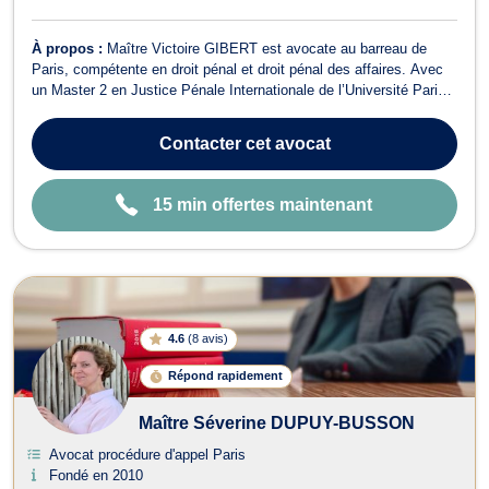
À propos :
Maître Victoire GIBERT est avocate au barreau de
Paris, compétente en droit pénal et droit pénal des affaires. Avec
un Master 2 en Justice Pénale Internationale de l’Université Paris
Panthéon Assas, elle a acquis une solide expérience au sein de
cabinets d’avocats renommés à Paris. Passionnée par son métier,
Contacter
cet avocat
Maître GIBERT a...
15 min offertes maintenant
4.6
(
8 avis
)
Répond rapidement
Maître Séverine DUPUY-BUSSON
Avocat procédure d'appel Paris
Fondé en 2010