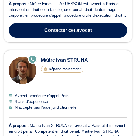
À propos :
Maître Ernest T. AKUESSON est avocat à Paris et
intervient en droit de la famille, droit pénal, droit du dommage
corporel, en procédure d'appel, procédure civile d'exécution, droit
des étrangers et en droit du travail ainsi qu'en droit de la sécurité
sociale. Maître AKUESSON plaide en droit de la famille et vous
Contacter
cet avocat
assiste pou...
E
Maître Ivan STRUNA
N
LI
Répond rapidement
G
N
E
Avocat procédure d'appel Paris
4 ans d’expérience
N’accepte pas l’aide juridictionnelle
À propos :
Maître Ivan STRUNA est avocat à Paris et il intervient
en droit pénal. Compétent en droit pénal, Maître Ivan STRUNA