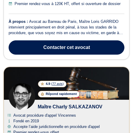
Premier rendez-vous à 120€ HT, offert si ouverture de dossier
À propos :
Avocat au Barreau de Paris, Maître Loris GARRIDO
intervient principalement en droit pénal, à tous les stades de la
procédure, que vous soyez mis en cause ou victime, en garde à
vue comme devant le tribunal de police, le tribunal correctionnel, la
cour criminelle ou la cour d’assises. Il prend en charge l’urgence
Contacter
cet avocat
pénale (gar...
4.9
(
77 avis
)
Répond rapidement
Maître Charly SALKAZANOV
Avocat procédure d'appel Vincennes
Fondé en 2019
Accepte l’aide juridictionnelle en procédure d'appel
Premier rendez-vous offert