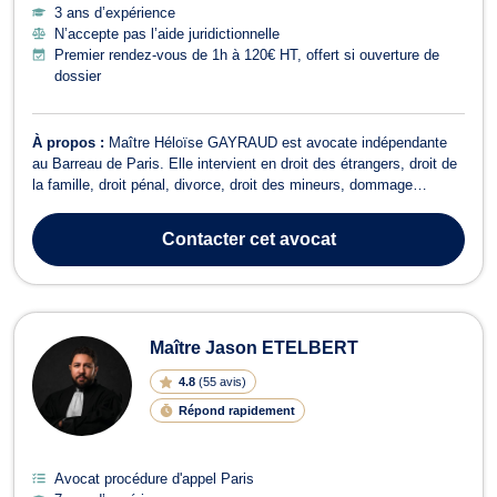
3 ans d’expérience
N’accepte pas l’aide juridictionnelle
Premier rendez-vous de 1h à 120€ HT, offert si ouverture de
dossier
À propos :
Maître Héloïse GAYRAUD est avocate indépendante
au Barreau de Paris. Elle intervient en droit des étrangers, droit de
la famille, droit pénal, divorce, droit des mineurs, dommage
corporel et droit pénal des affaires. Droit des étrangers 🌍Maître
GAYRAUD vous accompagne dans toutes vos démarches : Visa,
Contacter
cet avocat
titre de séjour, régul...
Maître Jason ETELBERT
4.8
(
55 avis
)
Répond rapidement
Avocat procédure d'appel Paris