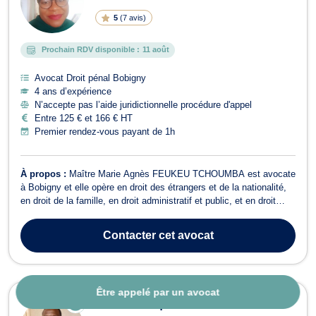
5
(
7 avis
)
Prochain RDV disponible :
11 août
Avocat Droit pénal Bobigny
4 ans d’expérience
N’accepte pas l’aide juridictionnelle procédure d'appel
Entre 125 € et 166 € HT
Premier rendez-vous payant de 1h
À propos :
Maître Marie Agnès FEUKEU TCHOUMBA est avocate
à Bobigny et elle opère en droit des étrangers et de la nationalité,
en droit de la famille, en droit administratif et public, et en droit
pénal. Maître Marie Agnès FEUKEU TCHOUMBA exerce en droit
des étrangers et de la nationalité. Elle vous conseille et vous
Contacter
cet avocat
représente en cas...
Être appelé par un avocat
E
Maître Jeacques BONOU
N