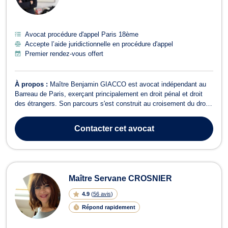
Avocat procédure d'appel Paris 18ème
Accepte l’aide juridictionnelle en procédure d'appel
Premier rendez-vous offert
À propos :
Maître Benjamin GIACCO est avocat indépendant au
Barreau de Paris, exerçant principalement en droit pénal et droit
des étrangers. Son parcours s'est construit au croisement du droit,
de la philosophie et de la criminologie, avec la conviction que le
droit pénal ne doit jamais être un outil d'oppression.Avant de prêter
Contacter
cet avocat
serme...
Maître Servane CROSNIER
4.9
(
56 avis
)
Répond rapidement