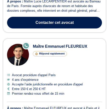
À propos :
Maître Lucie LECARPENTIER est avocate au Barreau
de Paris. Formée auprès d'avocats de renom et habituée des
dossiers complexes, elle intervient en droit pénal général, pénal
des affaires et pénal du travail, et droit de la presse. Elle assiste
mis en cause et victimes au cours de l'enquête (gardes à vue,
Contacter
cet avocat
auditions libres, c...
E
Maître Emmanuel FLEUREUX
N
LI
Répond rapidement
G
N
E
Avocat procédure d'appel Paris
4 ans d’expérience
Accepte l’aide juridictionnelle en procédure d'appel
Entre 150 € et 250 € HT
Premier rendez-vous offert de 15 min
À propos :
Maître Emmanuel FLEUREUX est avocat à Paris et il