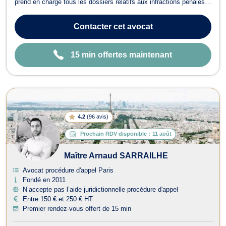
prend en charge tous les dossiers relatifs aux infractions pénales.
Il représente son client au cours de la comparution immédiate, de
l’instruction, de la détention provisoire, de la garde à vue, de la
Contacter
cet avocat
CRPC/Or...
15 min offertes maintenant
4.2
(
96 avis
)
Prochain RDV disponible :
11 août
Maître Arnaud SARRAILHE
Avocat procédure d'appel Paris
Fondé en 2011
N’accepte pas l’aide juridictionnelle procédure d'appel
Entre 150 € et 250 € HT
Premier rendez-vous offert de 15 min