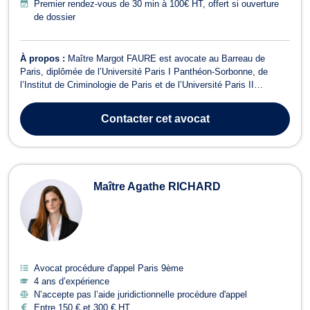
Premier rendez-vous de 30 min à 100€ HT, offert si ouverture
de dossier
À propos :
Maître Margot FAURE est avocate au Barreau de
Paris, diplômée de l’Université Paris I Panthéon-Sorbonne, de
l’Institut de Criminologie de Paris et de l’Université Paris II
Panthéon-Assas. Grâce à ses expériences en juridictions et en
ONG, elle porte un regard à la fois technique et humain sur la
Contacter
cet avocat
justice pénale. Elle a notam...
Maître Agathe RICHARD
Avocat procédure d'appel Paris 9ème
4 ans d’expérience
N’accepte pas l’aide juridictionnelle procédure d'appel
Entre 150 € et 300 € HT