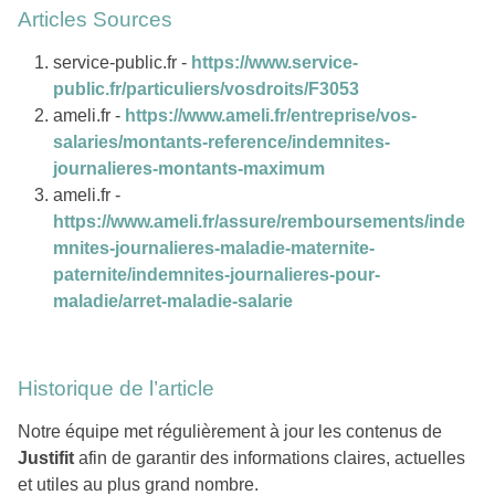
Articles Sources
service-public.fr -
https://www.service-
public.fr/particuliers/vosdroits/F3053
ameli.fr -
https://www.ameli.fr/entreprise/vos-
salaries/montants-reference/indemnites-
journalieres-montants-maximum
ameli.fr -
https://www.ameli.fr/assure/remboursements/inde
mnites-journalieres-maladie-maternite-
paternite/indemnites-journalieres-pour-
maladie/arret-maladie-salarie
Historique de l’article
Notre équipe met régulièrement à jour les contenus de
Justifit
afin de garantir des informations claires, actuelles
et utiles au plus grand nombre.