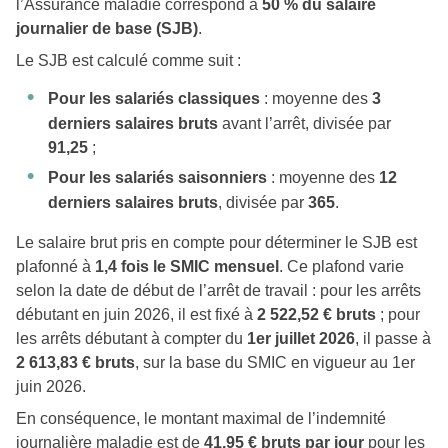
l’Assurance maladie correspond à
50 % du salaire
journalier de base (SJB)
.
Le SJB est calculé comme suit :
Pour les salariés classiques
: moyenne des
3
derniers salaires bruts
avant l’arrêt, divisée par
91,25
;
Pour les salariés saisonniers
: moyenne des
12
derniers salaires bruts
, divisée par
365
.
Le salaire brut pris en compte pour déterminer le SJB est
plafonné à
1,4 fois le SMIC mensuel
. Ce plafond varie
selon la date de début de l’arrêt de travail : pour les arrêts
débutant en juin 2026, il est fixé à
2 522,52 € bruts
; pour
les arrêts débutant à compter du
1er juillet 2026
, il passe à
2 613,83 € bruts
, sur la base du SMIC en vigueur au 1er
juin 2026.
En conséquence, le montant maximal de l’indemnité
journalière maladie est de
41,95 € bruts par jour
pour les