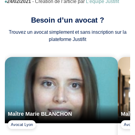
24/02/2021
- Création de l’article par
L’équipe Justifit
Besoin d’un avocat ?
Trouvez un avocat simplement et sans inscription sur la
plateforme Justifit
Maître Marie BLANCHON
Maît
Avocat Lyon
Avoca