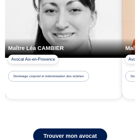
Maître Léa CAMBIER
Maîtr
Avocat Aix-en-Provence
Avoca
Dommage corporel et indemnisation des victimes
Dommag
Trouver mon avocat