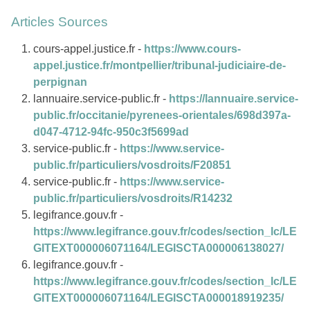
Articles Sources
cours-appel.justice.fr -
https://www.cours-
appel.justice.fr/montpellier/tribunal-judiciaire-de-
perpignan
lannuaire.service-public.fr -
https://lannuaire.service-
public.fr/occitanie/pyrenees-orientales/698d397a-
d047-4712-94fc-950c3f5699ad
service-public.fr -
https://www.service-
public.fr/particuliers/vosdroits/F20851
service-public.fr -
https://www.service-
public.fr/particuliers/vosdroits/R14232
legifrance.gouv.fr -
https://www.legifrance.gouv.fr/codes/section_lc/LE
GITEXT000006071164/LEGISCTA000006138027/
legifrance.gouv.fr -
https://www.legifrance.gouv.fr/codes/section_lc/LE
GITEXT000006071164/LEGISCTA000018919235/