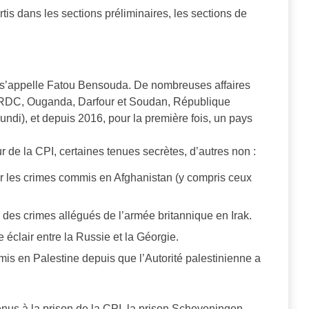
rtis dans les sections préliminaires, les sections de
t s’appelle Fatou Bensouda. De nombreuses affaires
s (RDC, Ouganda, Darfour et Soudan, République
rundi), et depuis 2016, pour la première fois, un pays
ur de la CPI, certaines tenues secrètes, d’autres non :
r les crimes commis en Afghanistan (y compris ceux
des crimes allégués de l’armée britannique en Irak.
 éclair entre la Russie et la Géorgie.
is en Palestine depuis que l’Autorité palestinienne a
enus à la prison de la CPI, la prison Scheveningen.