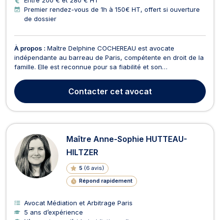
Entre 200 € et 280 € HT
Premier rendez-vous de 1h à 150€ HT, offert si ouverture
de dossier
À propos :
Maître Delphine COCHEREAU est avocate
indépendante au barreau de Paris, compétente en droit de la
famille. Elle est reconnue pour sa fiabilité et son
professionnalisme, offrant un accompagnement de qualité à
ses clients dans des moments souvent difficiles. En tant
Contacter
cet avocat
qu'avocate en droit de la famille, Maître COCHEREAU
intervie...
Maître Anne-Sophie HUTTEAU-
HILTZER
5
(
6 avis
)
Répond rapidement
Avocat Médiation et Arbitrage Paris
5 ans d’expérience