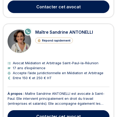
dans les différentes matières civiles notamment en droit des
Contacter
cet avocat
contrats ou droit de la resp...
E
Maître Sandrine ANTONELLI
N
LI
Répond rapidement
G
N
E
Avocat Médiation et Arbitrage Saint-Paul-la-Réunion
17 ans d’expérience
Accepte l’aide juridictionnelle en Médiation et Arbitrage
Entre 150 € et 250 € HT
À propos :
Maître Sandrine ANTONELLI est avocate à Saint-
Paul. Elle intervient principalement en droit du travail
(entreprises et salariés). Elle accompagne également les
entreprises au quotidien dans l'ensemble de leurs
problématiques juridiques, tant en Conseil qu'en Contentieux.
Contacter
cet avocat