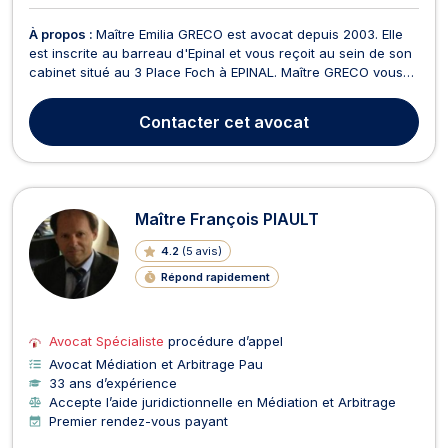
À propos :
Maître Emilia GRECO est avocat depuis 2003. Elle
est inscrite au barreau d'Epinal et vous reçoit au sein de son
cabinet situé au 3 Place Foch à EPINAL. Maître GRECO vous
assiste en droit pénal et vous défend devant les juridictions
pénales (tribunal de Police, tribunal Correctionnel, cour
Contacter
cet avocat
d'Assises) que vous soyez victimes,...
Maître François PIAULT
4.2
(
5 avis
)
Répond rapidement
Avocat Spécialiste
procédure d’appel
Avocat Médiation et Arbitrage Pau
33 ans d’expérience
Accepte l’aide juridictionnelle en Médiation et Arbitrage
Premier rendez-vous payant