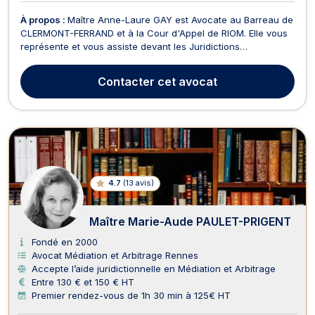
À propos :
Maître Anne-Laure GAY est Avocate au Barreau de
CLERMONT-FERRAND et à la Cour d'Appel de RIOM. Elle vous
représente et vous assiste devant les Juridictions
auvergnates, mais vous assiste également devant les
Juridictions dans toute la France. Maître Anne-Laure GAY
Contacter
cet avocat
intervient principalement devant le Tribunal de Commerce,
le...
4.7
(
13 avis
)
Maître Marie-Aude PAULET-PRIGENT
Fondé en 2000
Avocat Médiation et Arbitrage Rennes
Accepte l’aide juridictionnelle en Médiation et Arbitrage
Entre 130 € et 150 € HT
Premier rendez-vous de 1h 30 min à 125€ HT