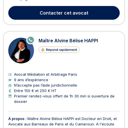
droit des affaires dans leurs problématiques et les représente
devant les juridictions. Son expertise couvre notamment le
Contacter
cet avocat
droit commercial, le droit des sociétés, ...
E
Maître Alvine Bélise HAPPI
N
LI
Répond rapidement
G
N
E
Avocat Médiation et Arbitrage Paris
9 ans d’expérience
N’accepte pas l’aide juridictionnelle
Entre 150 € et 250 € HT
Premier rendez-vous offert de 1h 30 min si ouverture de
dossier
À propos :
Maître Alvine Bélise HAPPI est Docteur en Droit, et
Avocate aux Barreaux de Paris et du Cameroun. A l'écoute