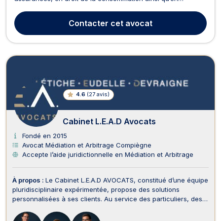
médiation et arbitrage. D’abord, en droit de l’immobilier, Maître
Aurélie CARFANTAN traite les problématiques relevant du
Contacter
cet avocat
droit de la construction comme les malfaçons, l’aba...
4.6
(
27 avis
)
Cabinet L.E.A.D Avocats
Fondé en 2015
Avocat Médiation et Arbitrage Compiègne
Accepte l’aide juridictionnelle en Médiation et Arbitrage
À propos :
Le Cabinet L.E.A.D AVOCATS, constitué d’une équipe
pluridisciplinaire expérimentée, propose des solutions
personnalisées à ses clients. Au service des particuliers, des
dirigeants et des entreprises de toute taille, nous vous
conseillons et défendons vos intérêts avec force et conviction