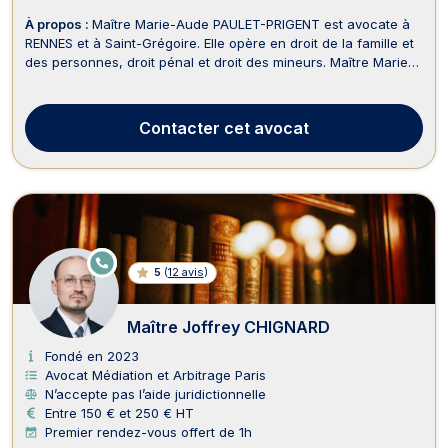
À propos :
Maître Marie-Aude PAULET-PRIGENT est avocate à
RENNES et à Saint-Grégoire. Elle opère en droit de la famille et
des personnes, droit pénal et droit des mineurs. Maître Marie-
Aude PAULET-PRIGENT intervient en droit de la famille,
notamment pour les procédures de divorce, de succession, de
séparation et de demande de pension ...
Contacter
cet avocat
E
5
(
12 avis
)
N
LI
G
N
Maître Joffrey CHIGNARD
E
Fondé en 2023
Avocat Médiation et Arbitrage Paris
N’accepte pas l’aide juridictionnelle
Entre 150 € et 250 € HT
Premier rendez-vous offert de 1h