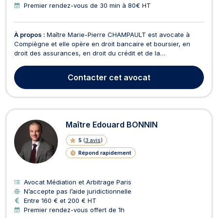
Premier rendez-vous de 30 min à 80€ HT
À propos :
Maître Marie-Pierre CHAMPAULT est avocate à
Compiègne et elle opère en droit bancaire et boursier, en
droit des assurances, en droit du crédit et de la
consommation, en droit de la famille et en droit des sociétés.
Maître Marie-Pierre CHAMPAULT exerce en droit bancaire et
Contacter
cet avocat
traite toute problématique liée à la saisie sur comp...
Maître Edouard BONNIN
5
(
3 avis
)
Répond rapidement
Avocat Médiation et Arbitrage Paris
N’accepte pas l’aide juridictionnelle
Entre 160 € et 200 € HT
Premier rendez-vous offert de 1h