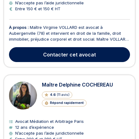
N’accepte pas l’aide juridictionnelle
Entre 150 € et 150 € HT
À propos :
Maître Virginie VOLLARD est avocat à
Aubergenville (78) et intervient en droit de la famille, droit
immobilier, préjudice corporel et droit social. Maître VOLLARD
vous propose conseils et assistance en droit de la famille
ainsi que dans tous ses champs de compétence, notamment
Contacter
cet avocat
lors de problématiques telles que les divorces,...
Maître Delphine COCHEREAU
4.6
(
11 avis
)
Répond rapidement
Avocat Médiation et Arbitrage Paris
12 ans d’expérience
N’accepte pas l’aide juridictionnelle