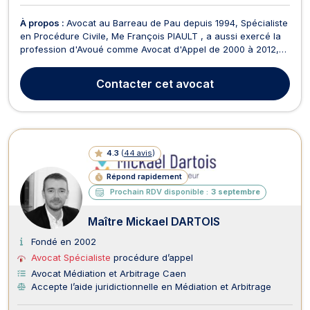
À propos :
Avocat au Barreau de Pau depuis 1994, Spécialiste
en Procédure Civile, Me François PIAULT , a aussi exercé la
profession d'Avoué comme Avocat d'Appel de 2000 à 2012,
devant la Cour d'appel de PAU. Il y est plus que jamais crucial
d'être aujourd'hui particulièrement compétent en procédure
Contacter
cet avocat
d'appel et plus généralement en proc...
4.3
(
44 avis
)
Répond rapidement
Prochain RDV disponible :
3 septembre
Maître Mickael DARTOIS
Fondé en 2002
Avocat Spécialiste
procédure d’appel
Avocat Médiation et Arbitrage Caen
Accepte l’aide juridictionnelle en Médiation et Arbitrage