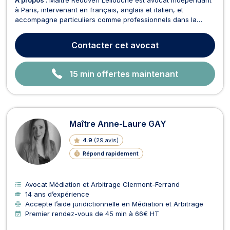
à Paris, intervenant en français, anglais et italien, et
accompagne particuliers comme professionnels dans la
gestion et la résolution de leurs problématiques juridiques en
droit du travail, droit social et droit des contrats. Il met un
Contacter
cet avocat
point d’honneur à proposer des solutions...
15 min offertes maintenant
Maître Anne-Laure GAY
4.9
(
29 avis
)
Répond rapidement
Avocat Médiation et Arbitrage Clermont-Ferrand
14 ans d’expérience
Accepte l’aide juridictionnelle en Médiation et Arbitrage
Premier rendez-vous de 45 min à 66€ HT