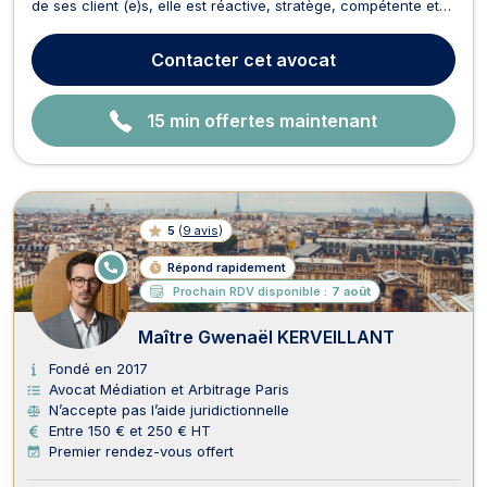
de ses client (e)s, elle est réactive, stratège, compétente et
sérieuse. Elle est également polyglotte. Elle assure la gestion
des dossiers de Conseil ou de Contentieux en France, en
Contacter
cet avocat
Europe et à l'International. Elle...
15 min offertes maintenant
5
(
9 avis
)
E
Répond rapidement
N
Prochain RDV disponible :
7 août
LI
G
N
Maître Gwenaël KERVEILLANT
E
Fondé en 2017
Avocat Médiation et Arbitrage Paris
N’accepte pas l’aide juridictionnelle
Entre 150 € et 250 € HT
Premier rendez-vous offert