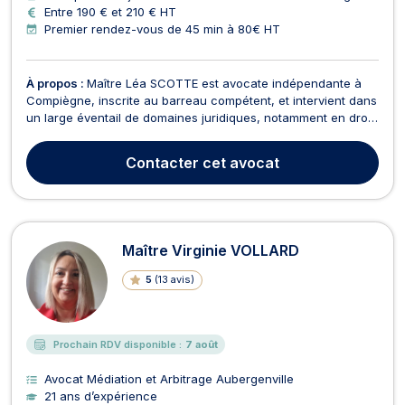
Entre 190 € et 210 € HT
Premier rendez-vous de 45 min à 80€ HT
À propos :
Maître Léa SCOTTE est avocate indépendante à
Compiègne, inscrite au barreau compétent, et intervient dans
un large éventail de domaines juridiques, notamment en droit
commercial, droit des affaires, droit civil et droit immobilier.
Elle dispose également d’une solide expertise en droit de la
Contacter
cet avocat
consommation, droit de la coprop...
Maître Virginie VOLLARD
5
(
13 avis
)
Prochain RDV disponible :
7 août
Avocat Médiation et Arbitrage Aubergenville
21 ans d’expérience