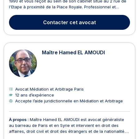
1990 et vous reçoit au sein de son cabinet situé au 2 rue de
l'Etape à proximité de la Place Royale. Professionnel et
efficace, Maître Chalot vous conseillera en droit de la famille
pour les dossiers afférents au divorce, à la séparation, à
Contacter
cet avocat
liquidation d'un régime matrimonial,...
Maître Hamed EL AMOUDI
Avocat Médiation et Arbitrage Paris
12 ans d’expérience
Accepte l’aide juridictionnelle en Médiation et Arbitrage
À propos :
Maître Hamed EL AMOUDI est avocat généraliste
au barreau de Paris et en Syrie et intervient en droit des
affaires, droit civil et droit des étrangers et de la nationalité.
Maître EL AMOUDI dispose d'une expertise reconnue en droit