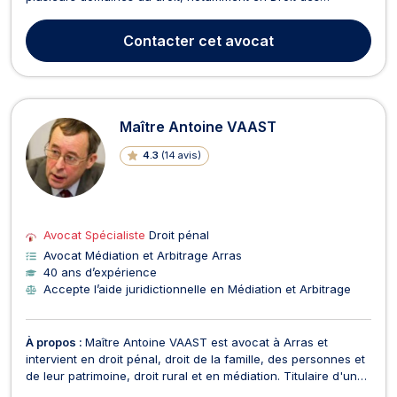
Assurances, Recouvrement de créance, Médiation et
Arbitrage, Droit du travail, Droit des Affaires, Droit de
Contacter
cet avocat
l'immobilier, Droit des Contrats, Droit de la Famille, Droit ro...
Maître Antoine VAAST
4.3
(
14 avis
)
Avocat Spécialiste
Droit pénal
Avocat Médiation et Arbitrage Arras
40 ans d’expérience
Accepte l’aide juridictionnelle en Médiation et Arbitrage
À propos :
Maître Antoine VAAST est avocat à Arras et
intervient en droit pénal, droit de la famille, des personnes et
de leur patrimoine, droit rural et en médiation. Titulaire d'une
maîtrise de droit privé, Maître VAAST intervient régulièrement