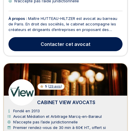
N’accepte pas l’aide juridictionnelle
À propos :
Maître HUTTEAU-HILTZER est avocat au barreau
de Paris. En droit des sociétés, le cabinet accompagne les
créateurs et dirigeants d’entreprises en proposant des
prestations relatives à la création de sociétés, de relations
entre associés et de gouvernance. En droit commercial et
Contacter
cet avocat
des affaires Maître HUTTEAU-HILTZER assiste ses...
5
(
29 avis
)
CABINET VIEW AVOCATS
Fondé en 2013
Avocat Médiation et Arbitrage Marcq-en-Barœul
N’accepte pas l’aide juridictionnelle
Premier rendez-vous de 30 min à 60€ HT, offert si