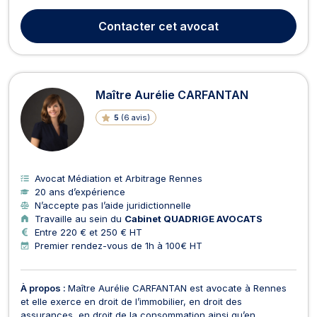
Internationale ainsi que d'un Diplôme Universitaire en droit de
l'énergie, des investissements et de l'arbitrage international, il
Contacter
cet avocat
met plus de vingt ans d'expérience au se...
Maître Aurélie CARFANTAN
5
(
6 avis
)
Avocat Médiation et Arbitrage Rennes
20 ans d’expérience
N’accepte pas l’aide juridictionnelle
Travaille au sein du
Cabinet QUADRIGE AVOCATS
Entre 220 € et 250 € HT
Premier rendez-vous de 1h à 100€ HT
À propos :
Maître Aurélie CARFANTAN est avocate à Rennes
et elle exerce en droit de l’immobilier, en droit des
assurances, en droit de la consommation ainsi qu’en