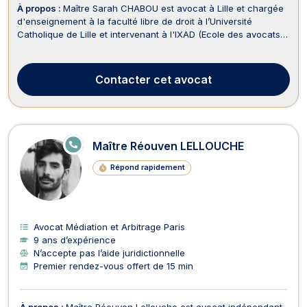
À propos :
Maître Sarah CHABOU est avocat à Lille et chargée
d'enseignement à la faculté libre de droit à l’Université
Catholique de Lille et intervenant à l'IXAD (Ecole des avocats
de Lille). Elle plaide en droit de la famille, des personnes et de
leur patrimoine ainsi qu'en droit pénal de la famille. Maître
CHABOU vous accompagne en...
Contacter
cet avocat
E
Maître Réouven LELLOUCHE
N
LI
Répond rapidement
G
N
E
Avocat Médiation et Arbitrage Paris
9 ans d’expérience
N’accepte pas l’aide juridictionnelle
Premier rendez-vous offert de 15 min
À propos :
Maître Réouven Lellouche est avocat indépendant