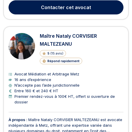
des affaires et vous conseille avec sérieux et expertise pour
Contacter
cet avocat
toutes questions relatives au dr...
Maître Nataly CORVISIER
MALTEZEANU
5
(
15 avis
)
Répond rapidement
Avocat Médiation et Arbitrage Metz
16 ans d’expérience
N’accepte pas l’aide juridictionnelle
Entre 160 € et 240 € HT
Premier rendez-vous à 100€ HT, offert si ouverture de
dossier
À propos :
Maître Nataly CORVISIER MALTEZEANU est avocate
indépendante à Metz, offrant une expertise variée dans
plusieurs domaines du droit, notamment en Droit des