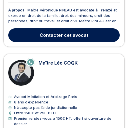
À propos :
Maître Véronique PINEAU est avocate à Trélazé et
exerce en droit de la famille, droit des mineurs, droit des
personnes, droit du travail et droit civil. Maître PINEAU est en
mesure de vous assister et de vous représenter en droit de la
famille en cas de divorce à l’amiable ou contentieux, de
Contacter
cet avocat
changement de nom, de constituti...
E
Maître Léo COQK
N
LI
G
N
E
Avocat Médiation et Arbitrage Paris
6 ans d’expérience
N’accepte pas l’aide juridictionnelle
Entre 150 € et 250 € HT
Premier rendez-vous à 150€ HT, offert si ouverture de
dossier