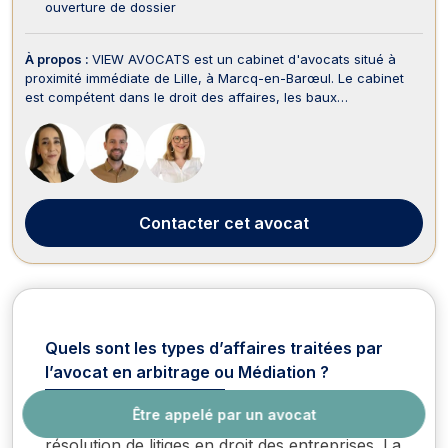
ouverture de dossier
À propos :
VIEW AVOCATS est un cabinet d'avocats situé à
proximité immédiate de Lille, à Marcq-en-Barœul. Le cabinet
est compétent dans le droit des affaires, les baux
commerciaux, ainsi que le droit immobilier. Notre équipe
d'experts accompagne les particuliers, les entreprises et les
start-up dans toutes leurs problématiques juridiq...
Contacter
cet avocat
Quels sont les types d’affaires traitées par
l’avocat en arbitrage ou Médiation ?
Être appelé par un avocat
L’arbitrage juridique est une procédure de
résolution de litiges en droit des entreprises. La