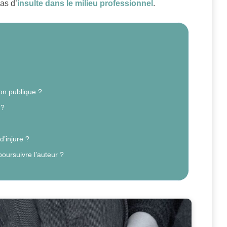
cas d’
insulte dans le milieu professionnel
.
non publique ?
 ?
d’injure ?
oursuivre l’auteur ?