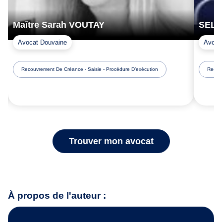
Maître Sarah VOUTAY
SELA
Avocat Douvaine
Avoca
Recouvrement De Créance - Saisie - Procédure D’exécution
Recouv
Trouver mon avocat
À propos de l'auteur :