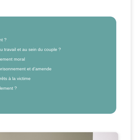
nt ?
travail et au sein du couple ?
èlement moral
prisonnement et d’amende
êts à la victime
èlement ?