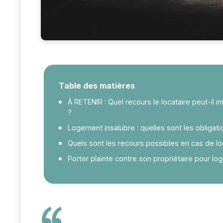
Table des matières
À RETENIR : Quel recours le locataire peut-il i
?
Logement insalubre : quelles sont les obligatio
Quels sont les recours possibles en cas de l
Porter plainte contre son propriétaire pour lo