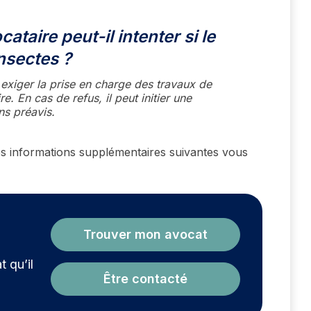
cataire peut-il intenter si le
nsectes ?
t exiger la prise en charge des travaux de
e. En cas de refus, il peut initier une
ns préavis.
Les informations supplémentaires suivantes vous
?
Trouver mon avocat
t qu’il
Être contacté