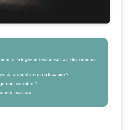
ntenter si le logement est envahi par des insectes
ns du propriétaire et du locataire ?
ogement insalubre ?
gement insalubre