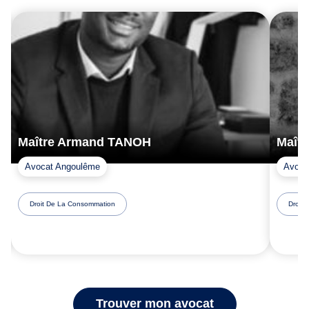
Maître Armand TANOH
Maît
Avocat Angoulême
Avocat
Droit De La Consommation
Droit
Trouver mon avocat