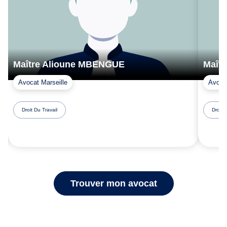
Maître Alioune MBENGUE
Maît
Avocat Marseille
Avoca
Droit Du Travail
Droit 
Trouver mon avocat