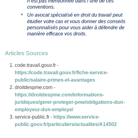
n’est pas mentionnée dans l’une de ces
conventions.
Un avocat spécialisé en droit du travail peut
étudier votre cas et vous donner des conseils
personnalisés pour vous aider à défendre de
manière efficace vos droits.
Articles Sources
code.travail.gouv.fr -
https://code.travail.gouv.fr/fiche-service-
public/salaire-primes-et-avantages
droitdespme.com -
https://droitdespme.com/informations-
juridiques/gerer-proteger-pme/obligations-dun-
employeur-dun-employe/
service-public.fr -
https://www.service-
public.gouv.fr/particuliers/actualites/A14502