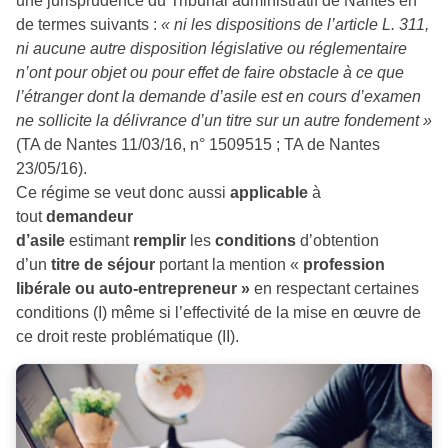
une jurisprudence du Tribunal administratif de Nantes en
de termes suivants :
« ni les dispositions de l’article L. 311,
ni aucune autre disposition législative ou réglementaire
n’ont pour objet ou pour effet de faire obstacle à ce que
l’étranger dont la demande d’asile est en cours d’examen
ne sollicite la délivrance d’un titre sur un autre fondement »
(TA de Nantes 11/03/16, n° 1509515 ; TA de Nantes
23/05/16).
Ce régime se veut donc aussi
applicable
à
tout
demandeur
d’asile
estimant
remplir
les
conditions
d’obtention
d’un
titre de séjour
portant la mention «
profession
libérale ou auto-entrepreneur »
en respectant certaines
conditions (I) même si l’effectivité de la mise en œuvre de
ce droit reste problématique (II).