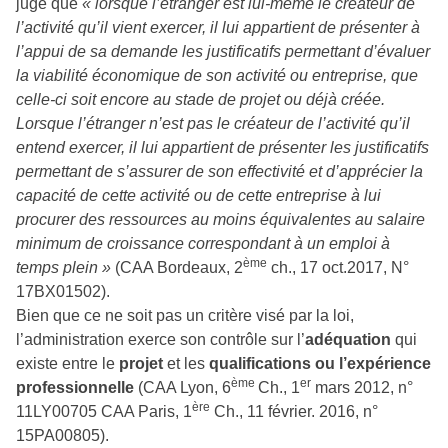
jugé que
« lorsque l’étranger est lui-même le créateur de
l’activité qu’il vient exercer, il lui appartient de présenter à
l’appui de sa demande les justificatifs permettant d’évaluer
la viabilité économique de son activité ou entreprise, que
celle-ci soit encore au stade de projet ou déjà créée.
Lorsque l’étranger n’est pas le créateur de l’activité qu’il
entend exercer, il lui appartient de présenter les justificatifs
permettant de s’assurer de son effectivité et d’apprécier la
capacité de cette activité ou de cette entreprise à lui
procurer des ressources au moins équivalentes au salaire
minimum de croissance correspondant à un emploi à
ème
temps plein »
(CAA Bordeaux, 2
ch., 17 oct.2017, N°
17BX01502).
Bien que ce ne soit pas un critère visé par la loi,
l’administration exerce son contrôle sur l’
adéquation
qui
existe entre le
projet
et les
qualifications ou l’expérience
ème
er
professionnelle
(CAA Lyon, 6
Ch., 1
mars 2012, n°
ère
11LY00705 CAA Paris, 1
Ch., 11 février. 2016, n°
15PA00805).