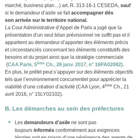
marché, business plan…) art. R. 313-16-1 CESEDA,
sauf
si le demandeur d’asile se fait
accompagner
dès
son
arrivée sur le territoire national.
La Cour Administrative d’Appel de Paris a jugé que la
présentation d’un seul bilan prévisionnel ne suffit pas et il
appartient au demandeur d’apporter des éléments précis
et circonstanciés concernant les éléments constitutifs des
besoins et du projet ainsi que la stratégie commerciale
ème
(
CAA Paris, 5
Ch., 26 janv. 2017, n° 16PA02082)
.
En plus, le préfet peut s’appuyer sur des éléments objectifs
tels que l’environnement concurrentiel pour apprécier la
ème
viabilité d’une création d’activité (CAA Lyon, 4
Ch., 21
avril 2016, n° 15LY02102).
B. Les démarches au sein des préfectures
Les
demandeurs d’asile
ne sont pas
toujours
informés
conformément aux exigences
légales soit en raison d’une négligence des agents de