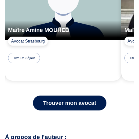
Maître Amine MOUHEB
Maîtr
Avocat Strasbourg
Avoca
Titre De Séjour
Titre 
Trouver mon avocat
À propos de l'auteur :