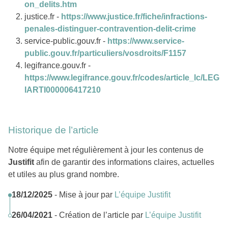
on_delits.htm
justice.fr -
https://www.justice.fr/fiche/infractions-
penales-distinguer-contravention-delit-crime
service-public.gouv.fr -
https://www.service-
public.gouv.fr/particuliers/vosdroits/F1157
legifrance.gouv.fr -
https://www.legifrance.gouv.fr/codes/article_lc/LEG
IARTI000006417210
Historique de l’article
Notre équipe met régulièrement à jour les contenus de
Justifit
afin de garantir des informations claires, actuelles
et utiles au plus grand nombre.
18/12/2025
- Mise à jour par
L’équipe Justifit
26/04/2021
- Création de l’article par
L’équipe Justifit