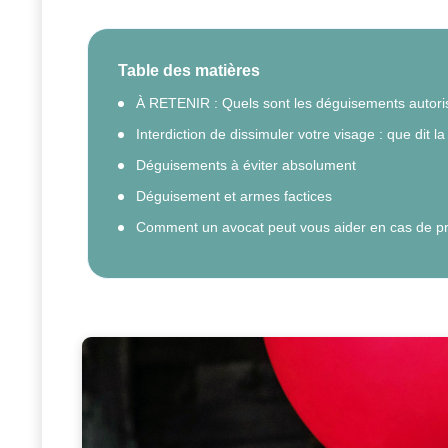
Table des matières
À RETENIR : Quels sont les déguisements autoris
Interdiction de dissimuler votre visage : que dit la 
Déguisements à éviter absolument
Déguisement et armes factices
Comment un avocat peut vous aider en cas de p