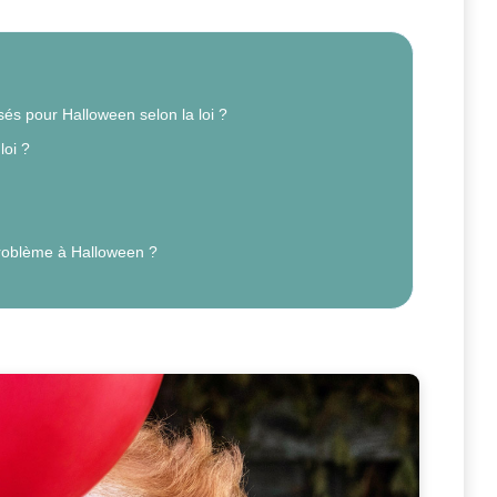
és pour Halloween selon la loi ?
loi ?
roblème à Halloween ?