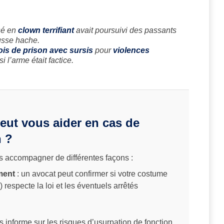
sé en
clown terrifiant
avait poursuivi des passants
ausse hache.
ois de prison avec sursis
pour
violences
i l’arme était factice.
ut vous aider en cas de
 ?
 accompagner de différentes façons :
ement
: un avocat peut confirmer si votre costume
 respecte la loi et les éventuels arrêtés
us informe sur les risques d’usurpation de fonction,