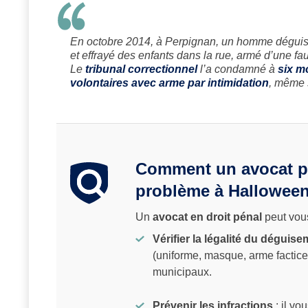
En octobre 2014, à Perpignan, un homme dégui
et effrayé des enfants dans la rue, armé d’une f
Le
tribunal correctionnel
l’a condamné à
six m
volontaires avec arme par intimidation
, même s
Comment un avocat pe
problème à Halloween
Un
avocat en droit pénal
peut vous
Vérifier la légalité du déguis
(uniforme, masque, arme factice)
municipaux.
Prévenir les infractions
: il vo