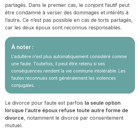
partagés. Dans le premier cas, le conjoint fautif peut
être condamné à verser des dommages et intérêts à
l’autre. Ce n’est pas possible en cas de torts partagés,
car les deux époux sont reconnus responsables.
À noter :
L’adultère n’est plus automatiquement considéré comme
une faute. Toutefois, il peut être retenu si ses
conséquences rendent la vie commune intolérable. Les
fautes reconnues sont généralement les violences
conjugales.
Le divorce pour faute est parfois
la seule option
lorsque l’autre époux refuse toute autre forme de
divorce
, notamment le divorce par consentement
mutuel.