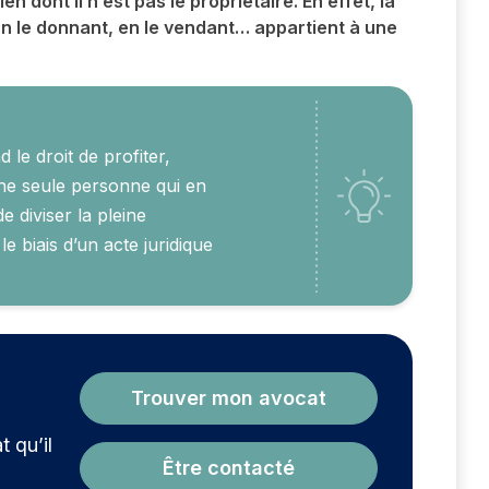
en dont il n’est pas le propriétaire. En effet, la
en le donnant, en le vendant… appartient à une
 le droit de profiter,
une seule personne qui en
e diviser la pleine
e biais d’un acte juridique
?
Trouver mon avocat
t qu’il
Être contacté