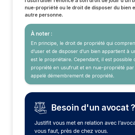
l’usufruitier renonce à son droit de jouir d’un bi
nue-propriété ou le droit de disposer du bien 
autre personne.
À noter :
En principe, le droit de propriété qui comprend
d’user et de disposer d’un bien appartient à 
est le propriétaire. Cependant, il est possible d
propriété en usufruit et en nue-propriété par l
appelé démembrement de propriété.
Besoin d'un avocat 
Justifit vous met en relation avec l’avoca
vous faut, près de chez vous.