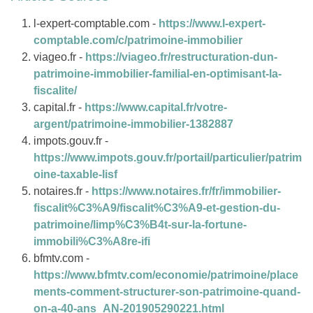
l-expert-comptable.com -
https://www.l-expert-
comptable.com/c/patrimoine-immobilier
viageo.fr -
https://viageo.fr/restructuration-dun-
patrimoine-immobilier-familial-en-optimisant-la-
fiscalite/
capital.fr -
https://www.capital.fr/votre-
argent/patrimoine-immobilier-1382887
impots.gouv.fr -
https://www.impots.gouv.fr/portail/particulier/patrim
oine-taxable-lisf
notaires.fr -
https://www.notaires.fr/fr/immobilier-
fiscalit%C3%A9/fiscalit%C3%A9-et-gestion-du-
patrimoine/limp%C3%B4t-sur-la-fortune-
immobili%C3%A8re-ifi
bfmtv.com -
https://www.bfmtv.com/economie/patrimoine/place
ments-comment-structurer-son-patrimoine-quand-
on-a-40-ans_AN-201905290221.html