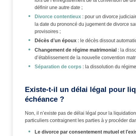
lors de l’enregistrement de la convention de div
définir une autre date ;
Divorce contentieux
: pour un divorce judicia
la date du prononcé du jugement de divorce sa
provisoires ;
Décès d’un époux
: le décès dissout automati
Changement de régime matrimonial
: la diss
d’établissement de la nouvelle convention matr
Séparation de corps
: la dissolution du régim
Existe-t-il un délai légal pour l
échéance ?
Non, il n’existe pas de délai légal pour la liquidati
particuliers contraignent les parties à y procéder da
Le divorce par consentement mutuel et l’exi