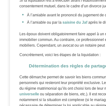
Si la liquidation est à effectuer avant l’établisseme
consentement mutuel, dans le cadre d’un divorce judic
À l’amiable avant le prononcé du jugement de d
À l’amiable ou par la
saisine du Jaf
après le d
Les époux doivent obligatoirement faire appel à un 
immobilier commun. Au contraire, ce professionnel es
mobiliers. Cependant, un avocat ou un notaire peut a
Concrètement, voici les étapes de la liquidation :
Détermination des règles de partag
Cette démarche permet de savoir les biens communs
personnels qui resteront leur propriété exclusive. 
du régime matrimonial qu’ils ont choisi lors de leu
universelle
ou séparation de biens, etc.). Il est re
notamment si la situation est complexe (si le mariage
nécessaire de déterminer la loi applicable au régim