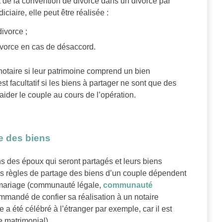
nt de la convention de divorce dans un divorce par
iaire, elle peut être réalisée :
ivorce ;
ivorce en cas de désaccord.
notaire si leur patrimoine comprend un bien
t facultatif si les biens à partager ne sont que des
ider le couple au cours de l’opération.
e des biens
 des époux qui seront partagés et leurs biens
Les règles de partage des biens d’un couple dépendent
r mariage (communauté légale,
communauté
commandé de confier sa réalisation à un notaire
 a été célébré à l’étranger par exemple, car il est
e matrimonial).