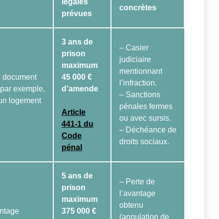
légales
concrètes
prévues
3 ans de
– Casier
prison
judiciaire
maximum
mentionnant
ux document
45 000 €
l’infraction.
 (par exemple,
d’amende
– Sanctions
r un logement
pénales fermes
Article
ou avec sursis.
441-1 du
– Déchéance de
Code
droits sociaux.
pénal
5 ans de
– Perte de
prison
l’avantage
maximum
obtenu
antage
375 000 €
(annulation de