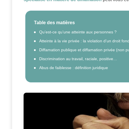
Table des matières
Qu’est-ce qu’une atteinte aux personnes ?
Atteinte à la vie privée : la violation d’un droit f
Diffamation publique et diffamation privée (non p
Discrimination au travail, raciale, positive…
Abus de faiblesse : définition juridique