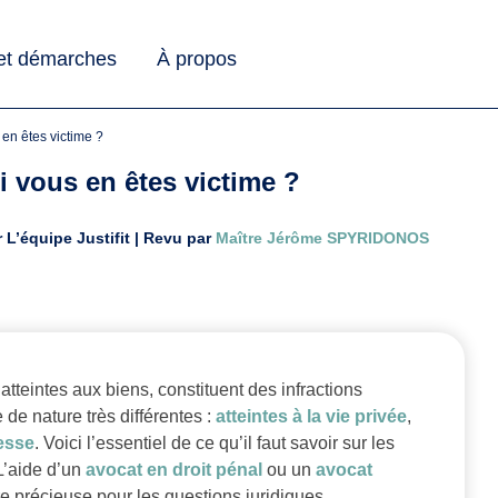
 et démarches
À propos
s en êtes victime ?
si vous en êtes victime ?
r L’équipe Justifit | Revu par
Maître Jérôme SPYRIDONOS
 atteintes aux biens, constituent des infractions
e de nature très différentes :
atteintes à la vie privée
,
esse
. Voici l’essentiel de ce qu’il faut savoir sur les
 L’aide d’un
avocat en droit pénal
ou un
avocat
e précieuse pour les questions juridiques.