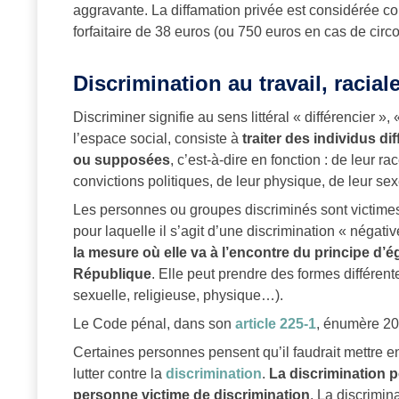
aggravante. La diffamation privée est considérée 
forfaitaire de 38 euros (ou 750 euros en cas de cir
Discrimination au travail, racial
Discriminer signifie au sens littéral « différencier »
l’espace social, consiste à
traiter des individus d
ou supposées
, c’est-à-dire en fonction : de leur r
convictions politiques, de leur physique, de leur se
Les personnes ou groupes discriminés sont victimes 
pour laquelle il s’agit d’une discrimination « négativ
la mesure où elle va à l’encontre du principe d’ég
République
. Elle peut prendre des formes différente
sexuelle, religieuse, physique…).
Le Code pénal, dans son
article 225-1
, énumère 20 
Certaines personnes pensent qu’il faudrait mettre en
lutter contre la
discrimination
.
La discrimination p
personne victime de discrimination
. La discrimina