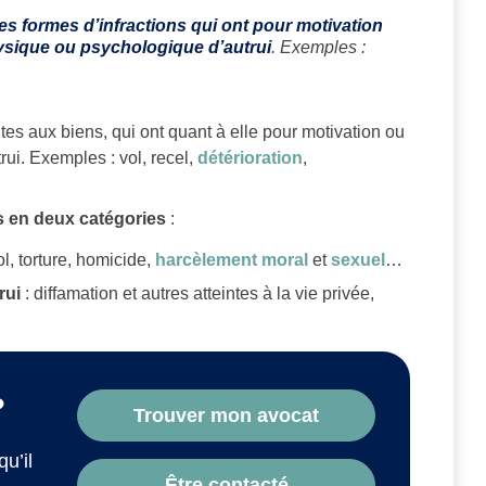
es formes d’infractions qui ont pour motivation
physique ou psychologique d’autrui
. Exemples :
ntes aux biens, qui ont quant à elle pour motivation ou
ui. Exemples : vol, recel,
détérioration
,
es en deux catégories
:
ol, torture, homicide,
harcèlement moral
et
sexuel
…
trui
: diffamation et autres atteintes à la vie privée,
?
Trouver mon avocat
qu’il
Être contacté