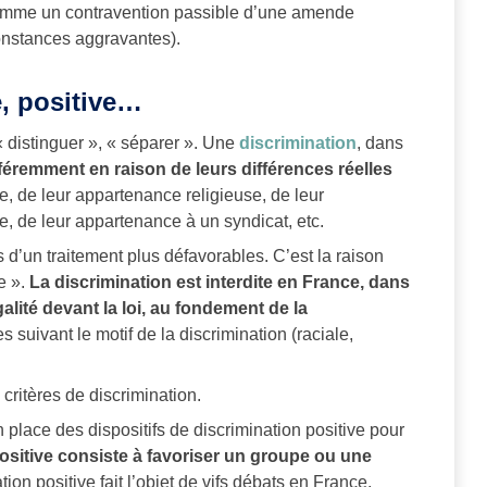
comme un contravention passible d’une amende
constances aggravantes).
e, positive…
, « distinguer », « séparer ». Une
discrimination
, dans
ifféremment en raison de leurs différences réelles
ace, de leur appartenance religieuse, de leur
xe, de leur appartenance à un syndicat, etc.
d’un traitement plus défavorables. C’est la raison
e ».
La discrimination est interdite en France, dans
alité devant la loi, au fondement de la
s suivant le motif de la discrimination (raciale,
critères de discrimination.
 place des dispositifs de discrimination positive pour
ositive consiste à favoriser un groupe ou une
tion positive fait l’objet de vifs débats en France,