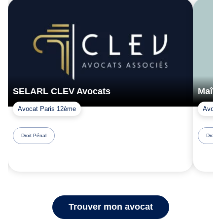
SELARL CLEV Avocats
Maît
Avocat Paris 12ème
Avocat
Droit Pénal
Droit 
Trouver mon avocat