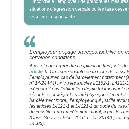
Il incombe à l’employeur de prendre les mesures 
situations d’agression verbale ou les faire cesser
sera tenu responsable.
L’employeur engage sa responsabilité en c
certaines conditions.
Ainsi et pour reprendre l’explication très juste 
article
, la Chambre sociale de la Cour de cassati
l’employeur en cas de harcèlement notamment (a
n° 14-24444) : « Vu les articles L1152-1, L4121-1
méconnaît pas l’obligation légale lui imposant d
sécurité et protéger la santé physique et mental
harcèlement moral, l’employeur qui justifie avoir
les articles L4121-1 et L4121-2 du code du travail
de constituer un harcèlement moral, a pris les m
(Cass. Soc. 5 octobre 2016, n° 15-20140 ; voir 
14005).