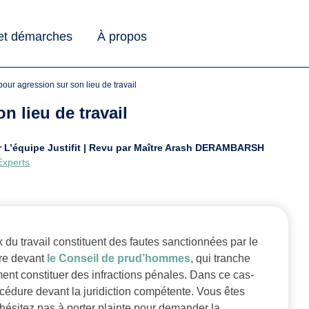
 et démarches
À propos
e pour agression sur son lieu de travail
n lieu de travail
 par L’équipe Justifit | Revu par Maître Arash DERAMBARSH
Experts
x du travail constituent des fautes sanctionnées par le
aire devant
le Conseil de prud’hommes
, qui tranche
ment constituer des infractions pénales. Dans ce cas-
édure devant la juridiction compétente. Vous êtes
N’hésitez pas à porter plainte pour demander la