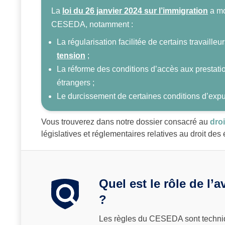
La
loi du 26 janvier 2024 sur l’immigration
a mo
CESEDA, notamment :
La régularisation facilitée de certains travaille
tension
;
La réforme des conditions d’accès aux prestati
étrangers ;
Le durcissement de certaines conditions d’expu
Vous trouverez dans notre dossier consacré au
dro
législatives et réglementaires relatives au droit de
Quel est le rôle de l
?
Les règles du CESEDA sont techniq