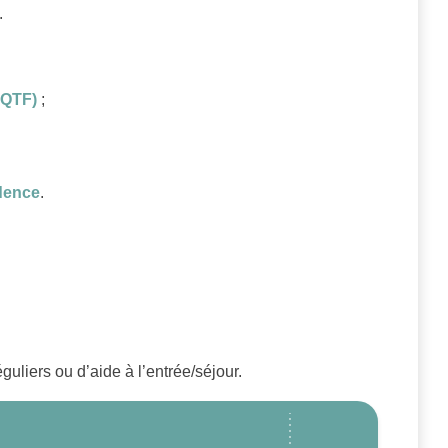
.
(OQTF)
;
idence
.
guliers ou d’aide à l’entrée/séjour.