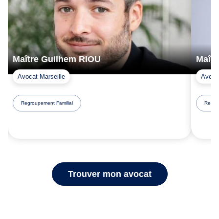
Maître Guilhem RIOU
Maît
Avocat Marseille
Avocat
Regroupement Familial
Regro
Trouver mon avocat