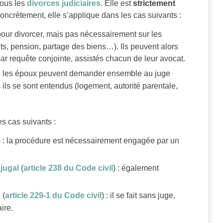
tous les
divorces judiciaires
. Elle est
strictement
Concrètement, elle s’applique dans les cas suivants :
pour divorcer, mais pas nécessairement sur les
s, pension, partage des biens…). Ils peuvent alors
par requête conjointe, assistés chacun de leur avocat.
:
les époux peuvent demander ensemble au juge
ils se sont entendus (logement, autorité parentale,
s cas suivants :
) : la procédure est nécessairement engagée par un
njugal
(
article 238 du Code civil
) : également
e
(
article 229-1 du Code civil
) : il se fait sans juge,
ire.