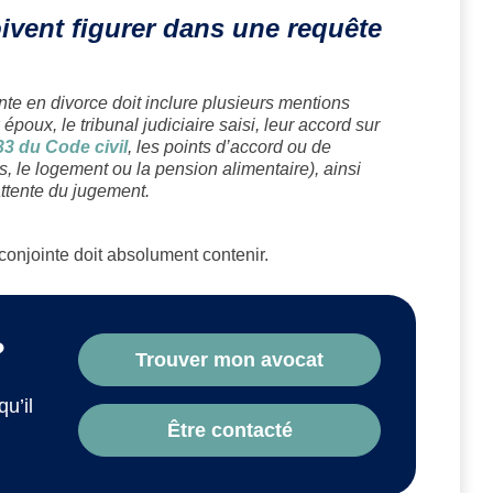
vent figurer dans une requête
nte en divorce doit inclure plusieurs mentions
époux, le tribunal judiciaire saisi, leur accord sur
233 du Code civil
, les points d’accord ou de
 le logement ou la pension alimentaire), ainsi
ttente du jugement.
onjointe doit absolument contenir.
?
Trouver mon avocat
qu’il
Être contacté