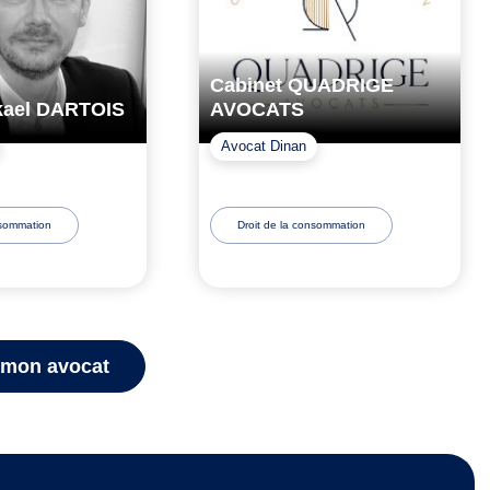
Cabinet QUADRIGE
kael DARTOIS
AVOCATS
Avocat Dinan
nsommation
Droit de la consommation
 mon avocat