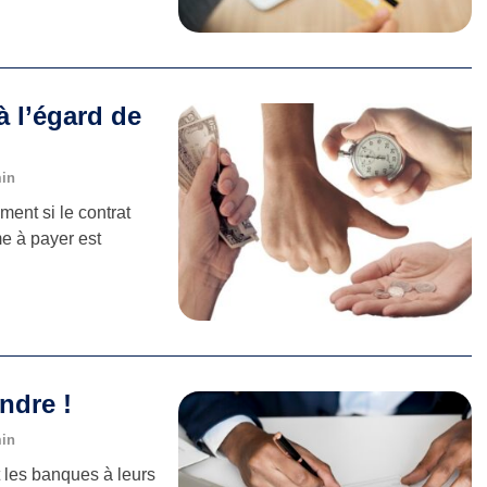
à l’égard de
min
ent si le contrat
e à payer est
ndre !
min
t les banques à leurs