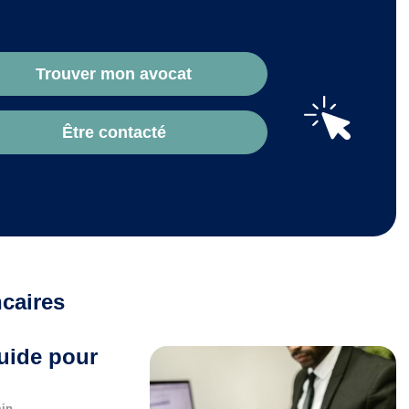
Trouver mon avocat
Être contacté
ncaires
Guide pour
min