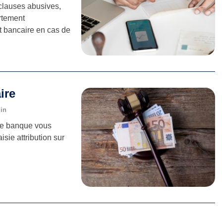
 clauses abusives,
ortement
t bancaire en cas de
ire
min
tre banque vous
sie attribution sur