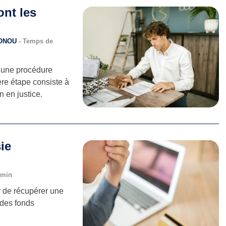
ont les
PONOU
- Temps de
r une procédure
ère étape consiste à
 en justice.
ie
7 min
r de récupérer une
 des fonds