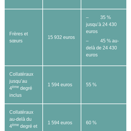
– 35 %
jusqu’à 24 430
euros
Frères et
15 932 euros
sœurs
– 45 % au-
delà de 24 430
euros
Collatéraux
jusqu’au
1 594 euros
55 %
ème
4
degré
inclus
Collatéraux
au-delà du
1 594 euros
60 %
ème
4
degré et