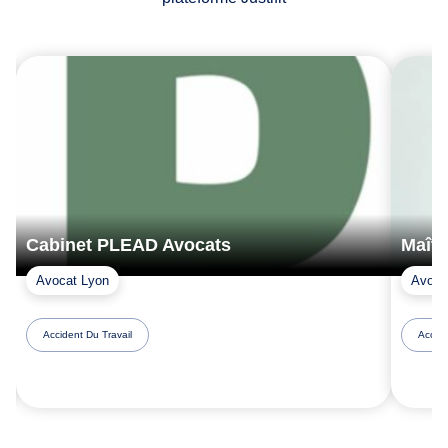
Cabinet PLEAD Avocats
Maît
Avocat Lyon
Avocat
Accident Du Travail
Accide