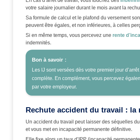
En cas d’arrêt de travail, vous touchez des
indemnit
votre salaire journalier durant le mois avant la rechu
Sa formule de calcul et le plafond du versement son
peuvent être égales, et non inférieures, à celles perçu
Si en même temps, vous percevez une
rente d’inc
indemnités.
Bon à savoir :
Les IJ sont versées dès votre premier jour d’arrêt
complète. En complément, vous percevez égale
par votre employeur.
Rechute accident du travail : la
Un accident du travail peut laisser des séquelles
et vous met en incapacité permanente définitive.
Elle fixe alors un taux d’IPP (incapacité permanente