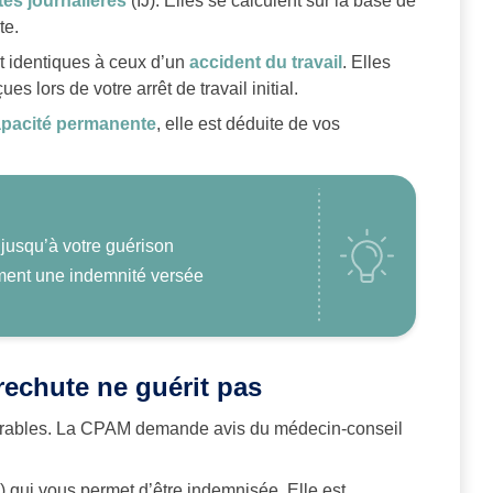
és journalières
(IJ). Elles se calculent sur la base de
te.
t identiques à ceux d’un
accident du travail
. Elles
es lors de votre arrêt de travail initial.
apacité permanente
, elle est déduite de vos
 jusqu’à votre guérison
ment une indemnité versée
 rechute ne guérit pas
 durables. La CPAM demande avis du médecin-conseil
) qui vous permet d’être indemnisée. Elle est