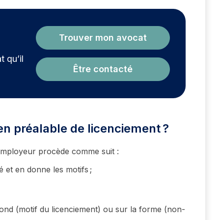
?
Trouver mon avocat
t qu’il
Être contacté
n préalable de licenciement ?
l’employeur procède comme suit :
é et en donne les motifs ;
 fond (motif du licenciement) ou sur la forme (non-