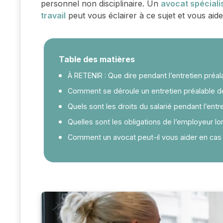
personnel non disciplinaire. Un
avocat spéciali
travail
peut vous éclairer à ce sujet et vous aide
Table des matières
À RETENIR : Que dire pendant l’entretien préal
Comment se déroule un entretien préalable d
Quels sont les droits du salarié pendant l’entr
Quelles sont les obligations de l’employeur lo
Comment un avocat peut-il vous aider en cas