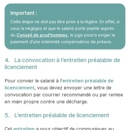
Important :
Cette étape ne doit pas être prise à la légère. En effet, si
vous la négligez et que le salarié porte plainte auprès
du
Conseil de prud’hommes
, le juge pourra exiger le
paiement d’une indemnité compensatrice de préavis.
4. La convocation à l’entretien préalable de
licenciement
Pour convier le salarié à l’
entretien préalable de
licenciement
, vous devez envoyer une lettre de
convocation par courrier recommandé ou par remise
en main propre contre une décharge.
5. L’entretien préalable de licenciement
Cet
entretien
a pour objectif de communiquer au